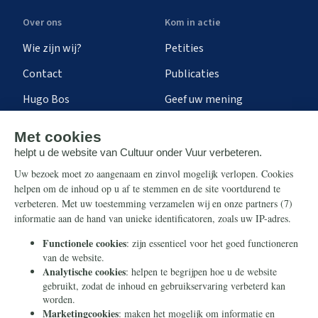
Over ons
Kom in actie
Wie zijn wij?
Petities
Contact
Publicaties
Hugo Bos
Geef uw mening
Onze successen
Ontvang de nieuwsbrief
Steun ons
Info
Nieuwsbrief
Contact
Eenmalig
Ontvang onze Telegram-
berichten
Maandelijks
Privacy
Periodiek
Nalaten