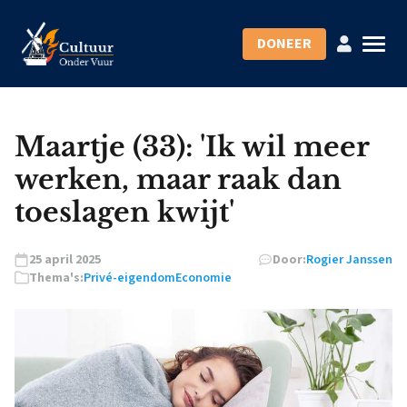
DONEER
Maartje (33): 'Ik wil meer
werken, maar raak dan
toeslagen kwijt'
25 april 2025
Door:
Rogier Janssen
Thema's:
Privé-eigendom
Economie