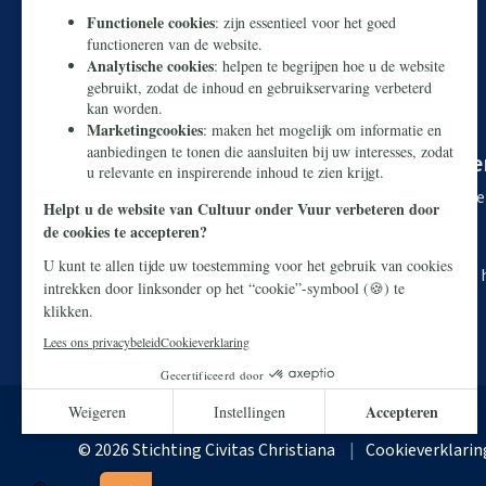
U kunt onze Nederlandse cultuur redde
Makkelijk en snel doneren kan via
iDEAL
. Wilt u liever 
Rekeningnummer:
NL38 ABNA 0426 8919 29
T.n.v. Stichting Civitas Christiana
O.v.v. Webdonatie Cultuur onder Vuur + uw postcode e
© 2026 Stichting Civitas Christiana
Cookieverklarin