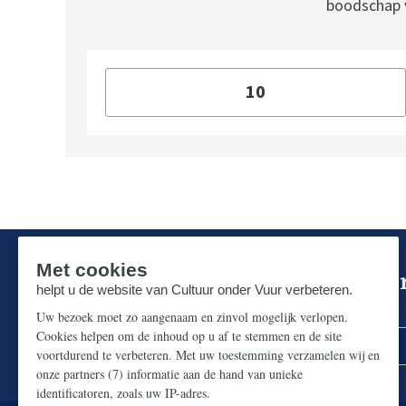
boodschap v
Mis niks in de strijd om ons p
Zorg dat u geen enkel belangrijk artikel mist.