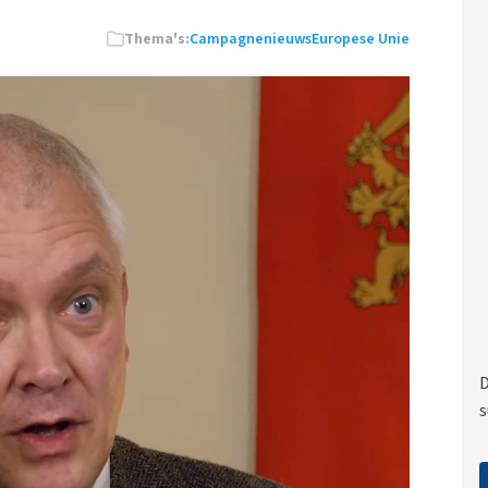
Thema's:
Campagnenieuws
Europese Unie
D
s