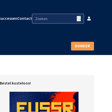
Successen
Contact
DONEER
Bestel kosteloos!