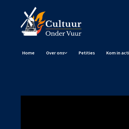
Home
Over ons
Petities
Kom in act