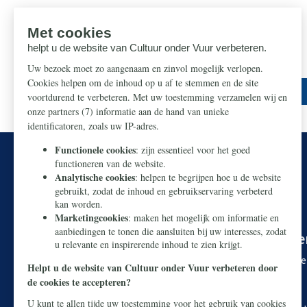
U kunt onze Nederlandse cultuur redde
Makkelijk en snel doneren kan via
iDEAL
. Wilt u liever 
Rekeningnummer:
NL38 ABNA 0426 8919 29
T.n.v. Stichting Civitas Christiana