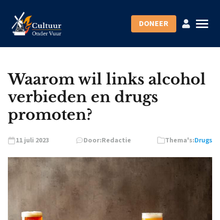
DONEER
Waarom wil links alcohol
verbieden en drugs
promoten?
11 juli 2023
Door:
Redactie
Thema's:
Drugs