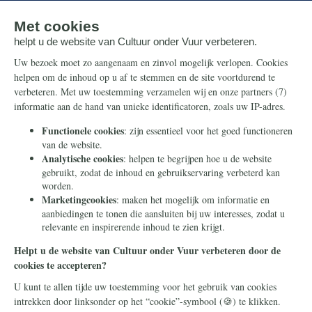
Onze successen
Ontvang de nieuwsbrief
Steun ons
Info
Nieuwsbrief
Contact
Eenmalig
Ontvang onze Telegram-
berichten
Maandelijks
Privacy
Periodiek
Nalaten
Zelf overschrijven
© 2026 Stichting Civitas Christiana
Cookieverklaring