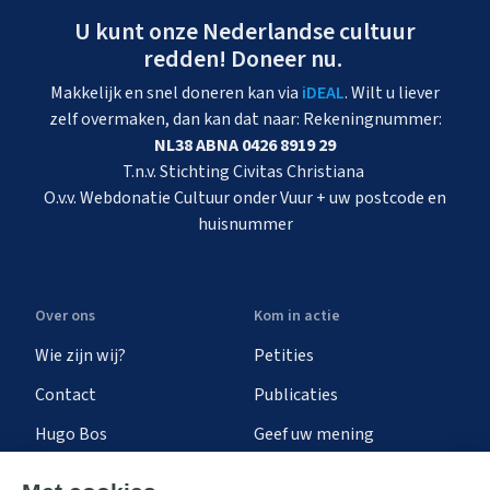
U kunt onze Nederlandse cultuur
redden! Doneer nu.
Makkelijk en snel doneren kan via
iDEAL
. Wilt u liever
zelf overmaken, dan kan dat naar: Rekeningnummer:
NL38 ABNA 0426 8919 29
T.n.v. Stichting Civitas Christiana
O.v.v. Webdonatie Cultuur onder Vuur + uw postcode en
huisnummer
Over ons
Kom in actie
Wie zijn wij?
Petities
Contact
Publicaties
Hugo Bos
Geef uw mening
Onze successen
Ontvang de nieuwsbrief