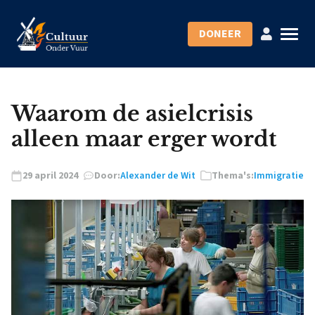
DONEER
Waarom de asielcrisis
alleen maar erger wordt
29 april 2024
Door:
Alexander de Wit
Thema's:
Immigratie