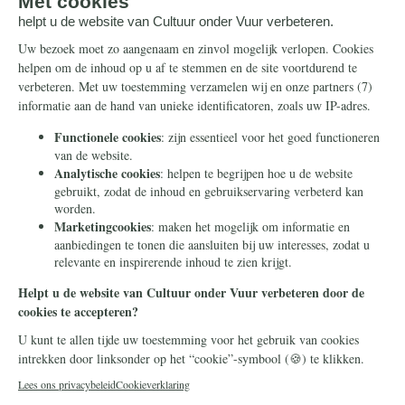
Steun ons
Info
Nieuwsbrief
Contact
Eenmalig
Ontvang onze Telegram-
berichten
Maandelijks
Privacy
Periodiek
Nalaten
Zelf overschrijven
© 2026 Stichting Civitas Christiana
Cookieverklaring
Privacy