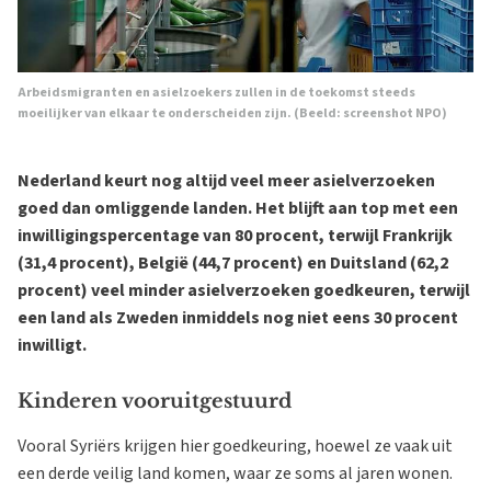
Arbeidsmigranten en asielzoekers zullen in de toekomst steeds
moeilijker van elkaar te onderscheiden zijn
. (Beeld: screenshot NPO)
Nederland keurt nog altijd veel meer asielverzoeken
goed dan omliggende landen. Het blijft aan top met een
inwilligingspercentage van 80 procent, terwijl Frankrijk
(31,4 procent), België (44,7 procent) en Duitsland (62,2
procent) veel minder asielverzoeken goedkeuren, terwijl
een land als Zweden inmiddels nog niet eens 30 procent
inwilligt.
Kinderen vooruitgestuurd
Vooral Syriërs krijgen hier goedkeuring, hoewel ze vaak uit
een derde veilig land komen, waar ze soms al jaren wonen.