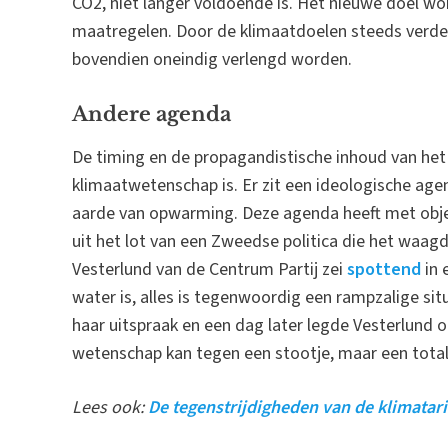
CO2, niet langer voldoende is. Het nieuwe doel wo
maatregelen. Door de klimaatdoelen steeds verder
bovendien oneindig verlengd worden.
Andere agenda
De timing en de propagandistische inhoud van het 
klimaatwetenschap is. Er zit een ideologische age
aarde van opwarming. Deze agenda heeft met objec
uit het lot van een Zweedse politica die het waagde
Vesterlund van de Centrum Partij zei
spottend
in 
water is, alles is tegenwoordig een rampzalige sit
haar uitspraak en een dag later legde Vesterlund o
wetenschap kan tegen een stootje, maar een totalit
Lees ook:
De tegenstrijdigheden van de klimatari