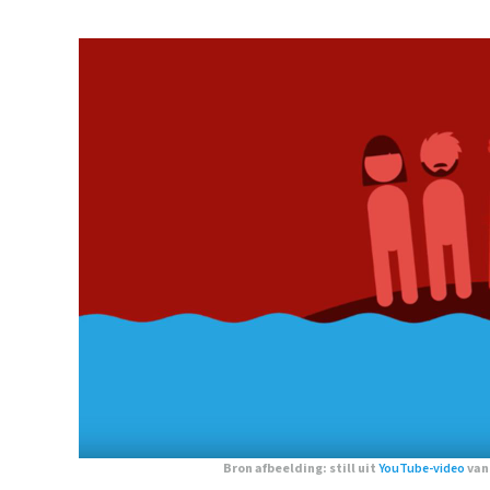
Bron afbeelding: still uit
YouTube-video
van