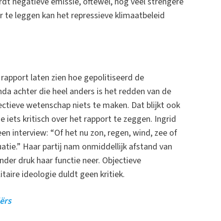
rdt negatieve emissie, oftewel, nog veel strengere
 te leggen kan het repressieve klimaatbeleid
rapport laten zien hoe gepolitiseerd de
nda achter die heel anders is het redden van de
tieve wetenschap niets te maken. Dat blijkt ook
 iets kritisch over het rapport te zeggen. Ingrid
een interview: “Of het nu zon, regen, wind, zee of
uatie.” Haar partij nam onmiddellijk afstand van
nder druk haar functie neer. Objectieve
aire ideologie duldt geen kritiek.
ërs