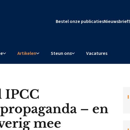
Bestel onze publicaties
Nieuwsbrief
ie
Artikelen
Steun ons
Vacatures
l IPCC
tpropaganda – en
verig mee