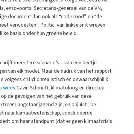
s, enzovoorts. Secretaris-generaal van de VN,
jvige document dan ook als “code rood” en “de
eet verwoesten”. Politici van linkse snit wreven
jke basis onder hun groene beleid.
hrijft meerdere scenario’s – van een beetje
en van elk model. Maar de nadruk van het rapport
e volgens critici onrealistisch en onwaarschijnlijk
Zo
wees
Gavin Schmidt, klimatoloog en directeur
 op de gevolgen van het gebruik van deze
xtreem angstaanjagend zijn, en onjuist.’ De
et naar klimaatwetenschap, concludeerde
 biedt om haar standpunt [dat er geen klimaatcrisis