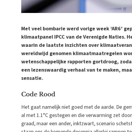
Met veel bombarie werd vorige week ‘AR6’ gep
klimaatpanel IPCC van de Verenigde Naties. H
waarin de laatste inzichten over klimaatvera
wereldwijd genomen klimaatmaatregelen word
wetenschappelijke rapporten gortdroog, zodat
een lezenswaardig verhaal van te maken, maar 
sensatie.
Code Rood
Het gaat namelijk niet goed met de aarde. De ge
al met 1.1°C gestegen en die verwarming zet door,
graad, maar een ander, inktzwart, scenario schetst
staan ons de komende decennia allerlei rampen te