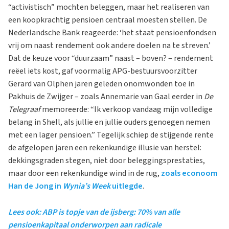
“activistisch” mochten beleggen, maar het realiseren van
een koopkrachtig pensioen centraal moesten stellen. De
Nederlandsche Bank reageerde: ‘het staat pensioenfondsen
vrij om naast rendement ook andere doelen na te streven.’
Dat de keuze voor “duurzaam” naast – boven? – rendement
reëel iets kost, gaf voormalig APG-bestuursvoorzitter
Gerard van Olphen jaren geleden onomwonden toe in
Pakhuis de Zwijger – zoals Annemarie van Gaal eerder in
De
Telegraaf
memoreerde: “Ik verkoop vandaag mijn volledige
belang in Shell, als jullie en jullie ouders genoegen nemen
met een lager pensioen.” Tegelijk schiep de stijgende rente
de afgelopen jaren een rekenkundige illusie van herstel:
dekkingsgraden stegen, niet door beleggingsprestaties,
maar door een rekenkundige wind in de rug,
zoals econoom
Han de Jong in
Wynia’s Week
uitlegde
.
Lees ook: ABP is topje van de ijsberg: 70% van alle
pensioenkapitaal onderworpen aan radicale