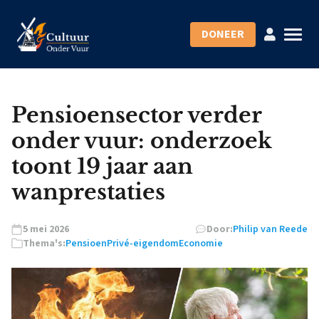
DONEER
Pensioensector verder
onder vuur: onderzoek
toont 19 jaar aan
wanprestaties
5 mei 2026
Door:
Philip van Reede
Thema's:
Pensioen
Privé-eigendom
Economie