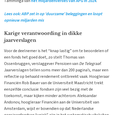
Tamminga van
het miljardenverlies van APG in 2024
.
Lees ook: ABP zet in op ‘duurzame’ beleggingen en loopt
opnieuw miljarden mis
Karige verantwoording in dikke
jaarverslagen
Voor de deelnemer is het “knap lastig” om te beoordelen of
een fonds het goed doet, zo stelt Thomas van
Ossenbruggen, verslaggever Pensioen van
De Telegraaf
.
Jaarverslagen tellen soms meer dan 200 pagina’s, maar een
reflectie op behaald rendement ontbreekt vaak. Hoogleraar
Financiën Rob Bauer van de Universiteit Maastricht trekt
eenzelfde conclusie: fondsen zijn veel bezig met de
toekomst, maar kijken minder achterom. Aleksandar
Andonov, hoogleraar Financiën aan de Universiteit van
Amsterdam, wijst er bovendien op dat Nederlandse