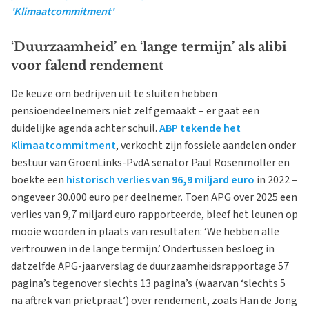
'Klimaatcommitment'
‘Duurzaamheid’ en ‘lange termijn’ als alibi
voor falend rendement
De keuze om bedrijven uit te sluiten hebben
pensioendeelnemers niet zelf gemaakt – er gaat een
duidelijke agenda achter schuil.
ABP tekende het
Klimaatcommitment
, verkocht zijn fossiele aandelen onder
bestuur van GroenLinks-PvdA senator Paul Rosenmöller en
boekte een
historisch verlies van 96,9 miljard euro
in 2022 –
ongeveer 30.000 euro per deelnemer. Toen APG over 2025 een
verlies van 9,7 miljard euro rapporteerde, bleef het leunen op
mooie woorden in plaats van resultaten: ‘We hebben alle
vertrouwen in de lange termijn.’ Ondertussen besloeg in
datzelfde APG-jaarverslag de duurzaamheidsrapportage 57
pagina’s tegenover slechts 13 pagina’s (waarvan ‘slechts 5
na aftrek van prietpraat’) over rendement, zoals Han de Jong