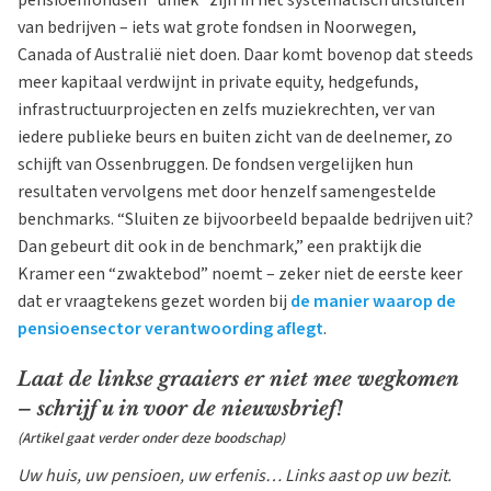
pensioenfondsen “uniek” zijn in het systematisch uitsluiten
van bedrijven – iets wat grote fondsen in Noorwegen,
Canada of Australië niet doen. Daar komt bovenop dat steeds
meer kapitaal verdwijnt in private equity, hedgefunds,
infrastructuurprojecten en zelfs muziekrechten, ver van
iedere publieke beurs en buiten zicht van de deelnemer, zo
schijft van Ossenbruggen. De fondsen vergelijken hun
resultaten vervolgens met door henzelf samengestelde
benchmarks. “Sluiten ze bijvoorbeeld bepaalde bedrijven uit?
Dan gebeurt dit ook in de benchmark,” een praktijk die
Kramer een “zwaktebod” noemt – zeker niet de eerste keer
dat er vraagtekens gezet worden bij
de manier waarop de
pensioensector verantwoording aflegt
.
Laat de linkse graaiers er niet mee wegkomen
– schrijf u in voor de nieuwsbrief!
(Artikel gaat verder onder deze boodschap)
Uw huis, uw pensioen, uw erfenis… Links aast op uw bezit.