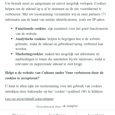
Steun ons
Info
Nieuwsbrief
Contact
Eenmalig
Ontvang onze Telegram-
berichten
Maandelijks
Privacy
Periodiek
Nalaten
Zelf overschrijven
© 2026 Stichting Civitas Christiana
Cookieverklaring
Privacy