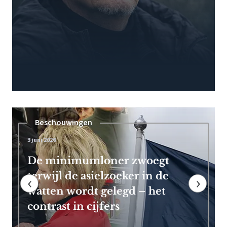
Pensioen
7 mei 2026
Frans Timmermans kan vroeg
met pensioen dankzij royale
‹
›
EU-uitkering