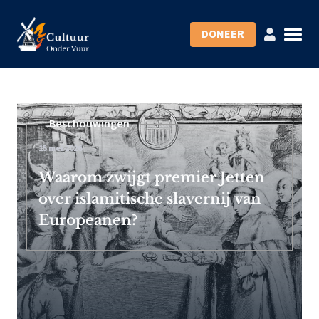
DONEER
Beschouwingen
15 mei 2026
Waarom zwijgt premier Jetten
over islamitische slavernij van
Europeanen?