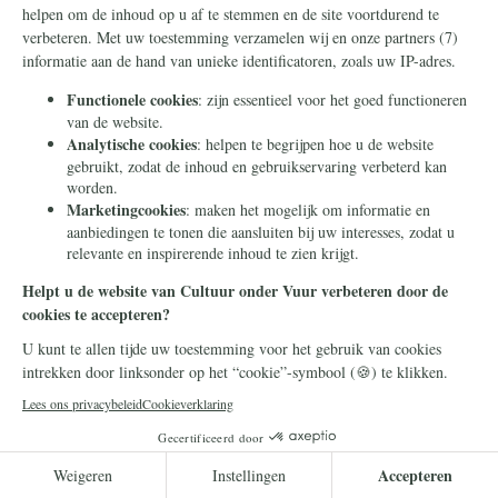
Geopolitiek
10 juli 2026
Deze mannen werd een baan
in Rusland beloofd. Ze
werden wakker aan het front
in Oekraïne
Rusland werft geen buitenlandse strijders
voor zijn oorlog in Oekraïne door de waarheid