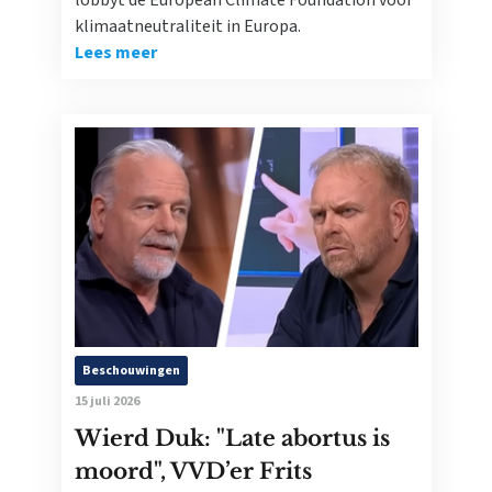
lobbyt de European Climate Foundation voor
klimaatneutraliteit in Europa.
Lees meer
Beschouwingen
15 juli 2026
Wierd Duk: "Late abortus is
moord", VVD’er Frits