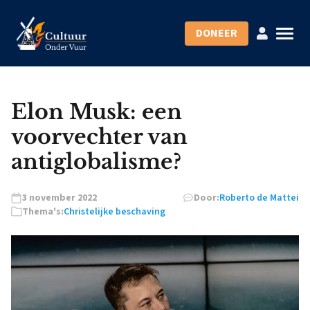
DONEER
Elon Musk: een
voorvechter van
antiglobalisme?
3 november 2022
Door:
Roberto de Mattei
Thema's:
Christelijke beschaving