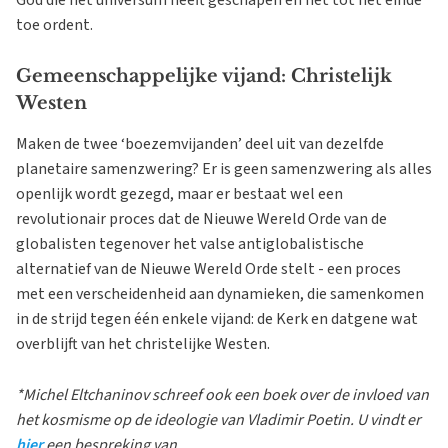
God die het universum heeft geschapen en het tot het einde
toe ordent.
Gemeenschappelijke vijand: Christelijk
Westen
Maken de twee ‘boezemvijanden’ deel uit van dezelfde
planetaire samenzwering? Er is geen samenzwering als alles
openlijk wordt gezegd, maar er bestaat wel een
revolutionair proces dat de Nieuwe Wereld Orde van de
globalisten tegenover het valse antiglobalistische
alternatief van de Nieuwe Wereld Orde stelt - een proces
met een verscheidenheid aan dynamieken, die samenkomen
in de strijd tegen één enkele vijand: de Kerk en datgene wat
overblijft van het christelijke Westen.
*Michel Eltchaninov schreef ook een boek over de invloed van
het kosmisme op de ideologie van Vladimir Poetin. U vindt er
hier
een bespreking van.