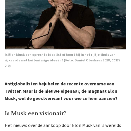
Is Elon Musk een oprechte idealist of hoort hij in het rijtje thuis van
rijkaards met buitenissige ideeën? (Foto: Daniel Oberhaus 2018, CC BY
2.0)
Antiglobalisten bejubelen de recente overname van
Twitter. Maar is de nieuwe eigenaar, de magnaat Elon
Musk, wel de geestverwant voor wie ze hem aanzien?
Is Musk een visionair?
Het nieuws over de aankoop door Elon Musk van 's werelds