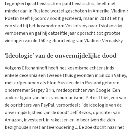
tegelijkertijd atheïstisch en pantheïstisch is, heeft niet
minder dan in Rusland wortel geschoten in Amerika. Vladimir
Poetin heeft Fjodorov nooit geciteerd, maar in 2013 liet hij
een stad bij het kosmodroom Vostotsjny naar Tsiolkovsky
vernoemen en gaf hij datzelfde jaar opdracht tot grootse
vieringen van de 150e geboortedag van Vladimir Vernadsky.
‘Ideologie’ van de onvermijdelijke dood
Volgens Eltchaninoff heeft het kosmisme echter sinds
enkele decennia een tweede thuis gevonden in Silicon Valley,
met erfgenamen als Elon Musk en de in Rusland geboren
ondernemer Sergey Brin, medeoprichter van Google. Een
andere figuur van het transhumanisme, Peter Thiel, een van
de oprichters van PayPal, veroordeelt "de ideologie van de
onvermijdelijkheid van de dood". Jeff Bezos, oprichter van
Amazon, investeert in raketten en in bedrijven die zich
bezighouden met antiveroudering ... De zoektocht naar het