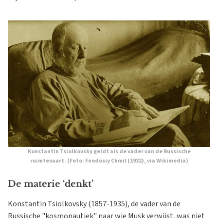
Konstantin Tsiolkovsky geldt als de vader van de Russische
ruimtevaart. (Foto: Feodosiy Chmil (1932), via Wikimedia)
De materie ‘denkt’
Konstantin Tsiolkovsky (1857-1935), de vader van de
Russische "kosmonautiek" naar wie Musk verwijst, was niet