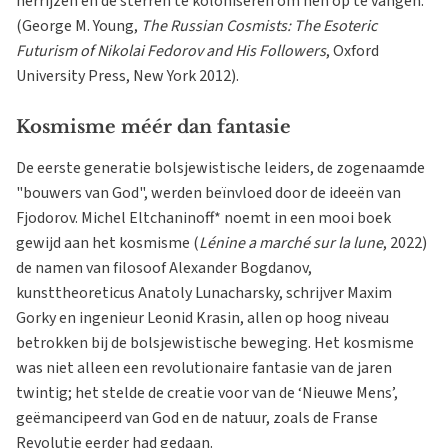
herrijzen en de sterren te koloniseren om hen op te vangen.
(George M. Young,
The Russian Cosmists: The Esoteric
Futurism of Nikolai Fedorov and His Followers
, Oxford
University Press, New York 2012).
Kosmisme méér dan fantasie
De eerste generatie bolsjewistische leiders, de zogenaamde
"bouwers van God", werden beïnvloed door de ideeën van
Fjodorov. Michel Eltchaninoff* noemt in een mooi boek
gewijd aan het kosmisme (
Lénine a marché sur la lune
, 2022)
de namen van filosoof Alexander Bogdanov,
kunsttheoreticus Anatoly Lunacharsky, schrijver Maxim
Gorky en ingenieur Leonid Krasin, allen op hoog niveau
betrokken bij de bolsjewistische beweging. Het kosmisme
was niet alleen een revolutionaire fantasie van de jaren
twintig; het stelde de creatie voor van de ‘Nieuwe Mens’,
geëmancipeerd van God en de natuur, zoals de Franse
Revolutie eerder had gedaan.