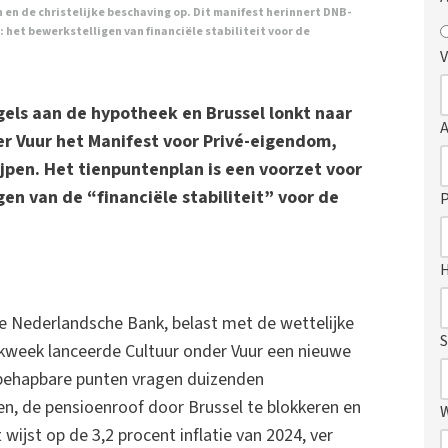
n en de christelijke beschaving op. Dit manifest herinnert DNB-
: het bewerkstelligen van financiële stabiliteit voor de
V
gels aan de hypotheek en Brussel lonkt naar
r Vuur het Manifest voor Privé-eigendom,
jpen. Het tienpuntenplan is een voorzet voor
en van de “financiële stabiliteit” voor de
P
n De Nederlandsche Bank, belast met de wettelijke
S
werkweek lanceerde Cultuur onder Vuur een nieuwe
n behapbare punten vragen duizenden
gen, de pensioenroof door Brussel te blokkeren en
wijst op de 3,2 procent inflatie van 2024, ver