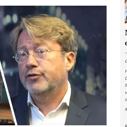
G
H
O
h
v
s
M
A