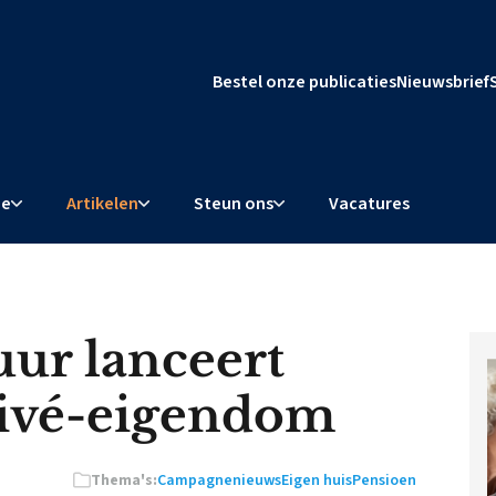
Bestel onze publicaties
Nieuwsbrief
ie
Artikelen
Steun ons
Vacatures
ur lanceert
rivé-eigendom
Thema's:
Campagnenieuws
Eigen huis
Pensioen