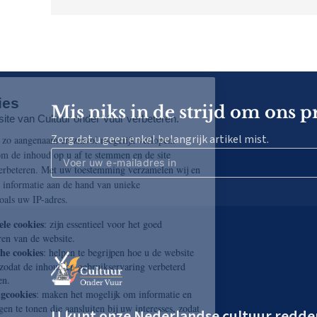
Mis niks in de strijd om ons p
Zorg dat u geen enkel belangrijk artikel mist.
U kunt onze Nederlandse cultuur redde