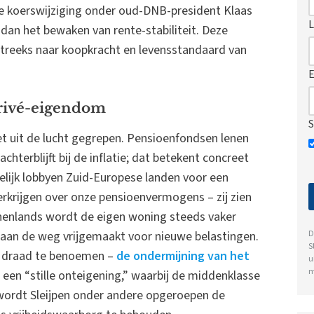
e koerswijziging onder oud-DNB-president Klaas
L
n dan het bewaken van rente-stabiliteit. Deze
tstreeks naar koopkracht en levensstandaard van
E
privé-eigendom
S
iet uit de lucht gegrepen. Pensioenfondsen lenen
achterblijft bij de inflatie; dat betekent concreet
lijk lobbyen Zuid-Europese landen voor een
rkrijgen over onze pensioenvermogens – zij zien
nnenlands wordt de eigen woning steeds vaker
D
aan de weg vrijgemaakt voor nieuwe belastingen.
S
e draad te benoemen –
de ondermijning van het
u
m
 een “stille onteigening,” waarbij de middenklasse
Zo wordt Sleijpen onder andere opgeroepen de