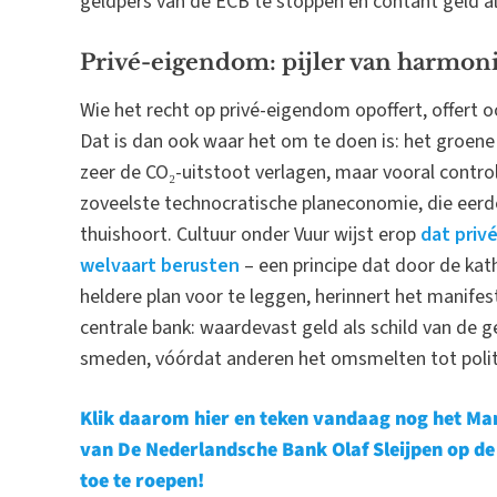
geldpers van de ECB te stoppen en contant geld a
Privé-eigendom: pijler van harmoni
Wie het recht op privé-eigendom opoffert, offert oo
Dat is dan ook waar het om te doen is: het groe
zeer de CO₂-uitstoot verlagen, maar vooral control
zoveelste technocratische planeconomie, die eerde
thuishoort. Cultuur onder Vuur wijst erop
dat priv
welvaart berusten
– een principe dat door de kath
heldere plan voor te leggen, herinnert het manifest
centrale bank: waardevast geld als schild van de
smeden, vóórdat anderen het omsmelten tot polit
Klik daarom hier en teken vandaag nog het Man
van De Nederlandsche Bank Olaf Sleijpen op de 
toe te roepen!