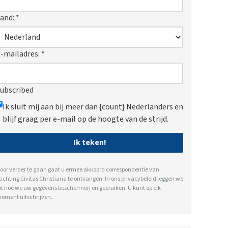
and:
*
-mailadres:
*
ubscribed
Ik sluit mij aan bij meer dan {count} Nederlanders en
blijf graag per e-mail op de hoogte van de strijd.
Ik teken!
oor verder te gaan gaat u ermee akkoord correspondentie van
tichting Civitas Christiana te ontvangen. In ons
privacybeleid
leggen we
it hoe we uw gegevens beschermen en gebruiken. U kunt op elk
oment uitschrijven.