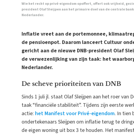
Wie het recht op privé-eigendom opoffert, offert ook vrijheid, gezi
president Olaf Sleijpen aan het primaire doel van de centrale bank
Nederlander.
Inflatie vreet aan de portemonnee, klimaatre
de pensioenpot. Daarom lanceert Cultuur onde
gericht aan de nieuwe DNB-president Olaf Slei
de verwezenlijking van zijn taak: het waarborg
Nederlander.
De scheve prioriteiten van DNB
Sinds 1 juli jl. staat Olaf Sleijpen aan het roer va
taak “financiële stabiliteit”. Tijdens zijn eerste 
actie:
het Manifest voor Privé-eigendom
. In tie
ondertekenaars Sleijpen om inflatie terug te drin
de eigen woning uit box 3 te houden. Het manifest 