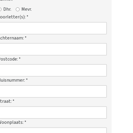
Dhr.
Mevr.
oorletter(s):
*
Achternaam:
*
ostcode:
*
Huisnummer:
*
traat:
*
Woonplaats:
*