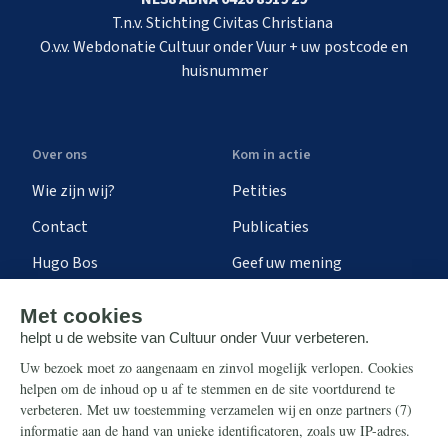
T.n.v. Stichting Civitas Christiana
O.v.v. Webdonatie Cultuur onder Vuur + uw postcode en
huisnummer
Over ons
Kom in actie
Wie zijn wij?
Petities
Contact
Publicaties
Hugo Bos
Geef uw mening
Onze successen
Ontvang de nieuwsbrief
Steun ons
Info
Nieuwsbrief
Contact
Eenmalig
Ontvang onze Telegram-