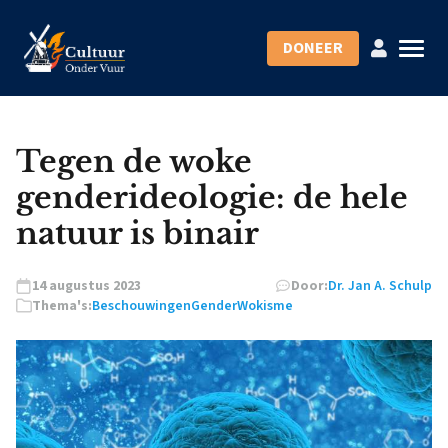
DONEER
Tegen de woke
genderideologie: de hele
natuur is binair
14 augustus 2023
Door:
Dr. Jan A. Schulp
Thema's:
Beschouwingen
Gender
Wokisme