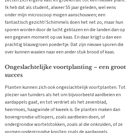
zetten zich ergens vast en groeien uit tot een nieuwe plant.
Ik heb dat als student, alweer 55 jaar geleden, wel eens
onder mijn microscoop mogen aanschouwen; een
fantastisch gezicht! Schimmels doen het net zo, maar hun
sporen worden door de lucht geblazen en die landen dan op
een gegeven moment op uw kaas. En daar krijgt u dan een
prachtig blauwgroen poedertje. Dat zijn nieuwe sporen die
over kunnen waaien naar een ander stuk brood of kaas.
Ongeslachtelijke voortplanting – een groot
succes
Planten kunnen zich ook ongeslachtelijk voortplanten. Tot
plezier van tuinders als het om bijvoorbeeld aardbeien en
aardappels gaat, en tot verdriet als het zevenblad,
heermoes, haagwinde of kweek is. De planten maken dan
bovengrondse uitlopers, zoals aardbeien doen, of
ondergrondse wortelstokken, zoals al die onkruiden, of ze
vormen ondergrondse knollen zoals de aardappels.