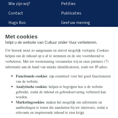
Wie zijn wij?
Petities
Contact
Publicaties
Hugo Bos
Geef uw mening
Onze successen
Ontvang de nieuwsbrief
Steun ons
Info
Nieuwsbrief
Contact
Eenmalig
Ontvang onze Telegram-
berichten
Maandelijks
Privacy
Periodiek
Nalaten
Zelf overschrijven