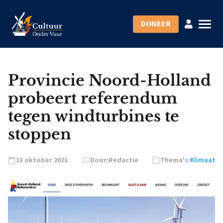
DONEER
Provincie Noord-Holland
probeert referendum
tegen windturbines te
stoppen
13 oktober 2021
Door:
Redactie
Thema's:
Klimaat