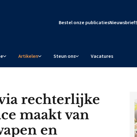
Bestel onze publicaties
Nieuwsbrief
ie
Artikelen
Steun ons
Vacatures
ia rechterlijke
ce maakt van
 wapen en