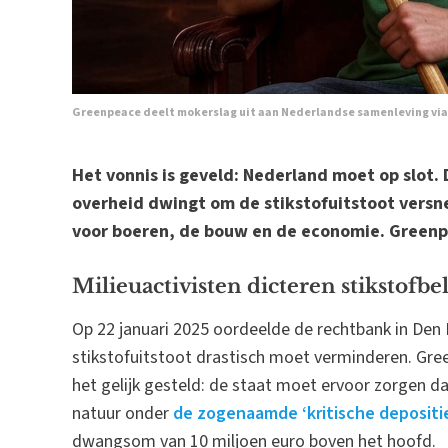
Greenpeace deelt mokerslag uit aan Nederlandse samenleving via 
Het vonnis is geveld: Nederland moet op slot. 
overheid dwingt om de stikstofuitstoot versn
voor boeren, de bouw en de economie. Greenpe
Milieuactivisten dicteren stikstofbe
Op 22 januari 2025 oordeelde de rechtbank in Den
stikstofuitstoot drastisch moet verminderen. Gre
het gelijk gesteld: de staat moet ervoor zorgen d
natuur onder
de zogenaamde ‘kritische deposit
dwangsom van 10 miljoen euro boven het hoofd.