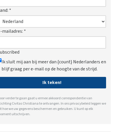
and:
*
-mailadres:
*
ubscribed
Ik sluit mij aan bij meer dan {count} Nederlanders en
blijf graag per e-mail op de hoogte van de strijd.
Ik teken!
oor verder te gaan gaat u ermee akkoord correspondentie van
tichting Civitas Christiana te ontvangen. In ons
privacybeleid
leggen we
it hoe we uw gegevens beschermen en gebruiken. U kunt op elk
oment uitschrijven.