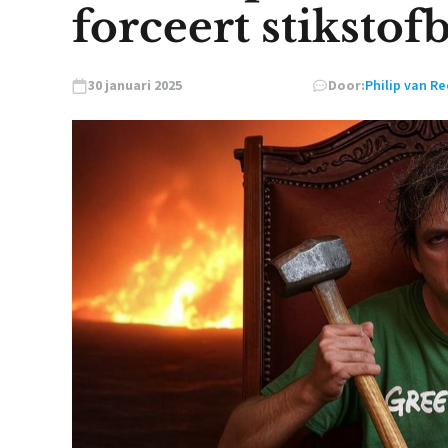
forceert stikstof
30 januari 2025
Door:
Philip van R