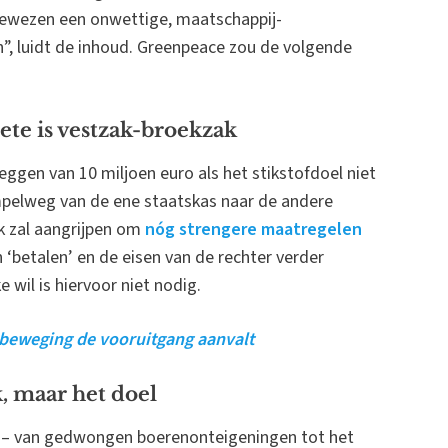
 bewezen een onwettige, maatschappij-
n”, luidt de inhoud. Greenpeace zou de volgende
ete is vestzak-broekzak
ggen van 10 miljoen euro als het stikstofdoel niet
mpelweg van de ene staatskas naar de andere
ek zal aangrijpen om
nóg strengere maatregelen
 ‘betalen’ en de eisen van de rechter verder
wil is hiervoor niet nodig.
beweging de vooruitgang aanvalt
, maar het doel
ak – van gedwongen boerenonteigeningen tot het