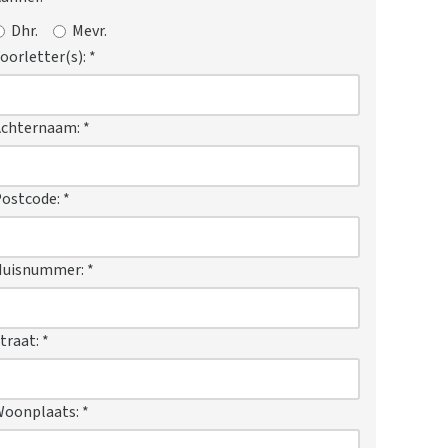
Dhr.
Mevr.
oorletter(s):
*
Achternaam:
*
ostcode:
*
Huisnummer:
*
traat:
*
Woonplaats:
*