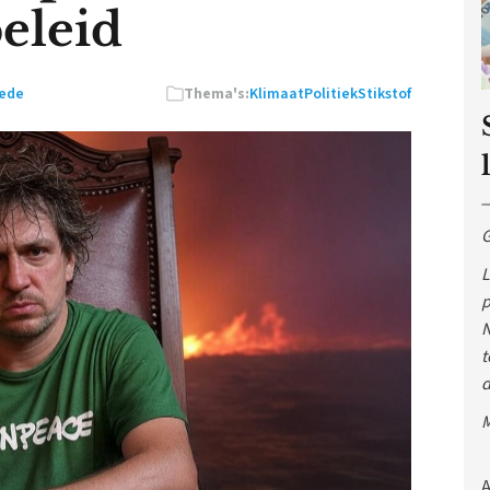
beleid
eede
Thema's:
Klimaat
Politiek
Stikstof
G
L
p
N
t
d
M
A