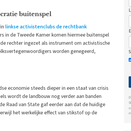
L
cratie buitenspel
rin
linkse activistenclubs de rechtbank
E
ers in de Tweede Kamer komen hiermee buitenspel
de rechter ingezet als instrument om activistische
volksvertegenwoordigers worden genegeerd,
S
dse economie steeds dieper in een staat van crisis
gels wordt de landbouw nog verder aan banden
D
S
 de Raad van State gaf eerder aan dat de huidige
u
erwijl het werkelijke effect van stikstof op de
m