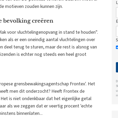
L
de motieven zouden kunnen zijn.
e bevolking creëren
E
lak voor vluchtelingenopvang in stand te houden".
kken als er een oneindig aantal vluchtelingen over
S
n deel terug te sturen, maar de rest is alsnog van
izenden is echter nog steeds een heel groot
D
'Europese grensbewakingsagentschap Frontex'. Het
S
e heeft men dit onderzocht? Heeft Frontex de
u
m
Het is niet ondenkbaar dat het eigenlijke getal
aar als we zeggen dat er veertig procent 'echte
instens binnenlaten...