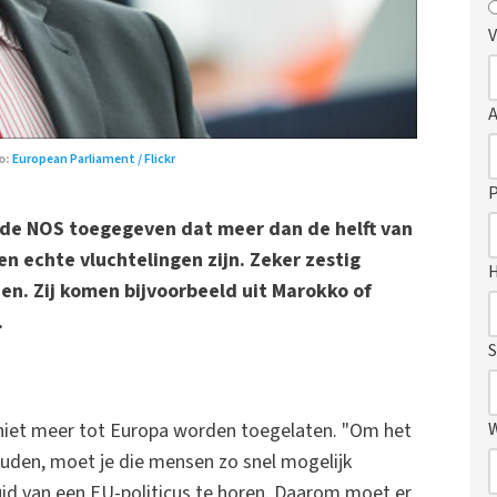
V
o:
European Parliament / Flickr
P
 de NOS toegegeven dat meer dan de helft van
 echte vluchtelingen zijn. Zeker zestig
n. Zij komen bijvoorbeeld uit Marokko of
.
S
niet meer tot Europa worden toegelaten. "Om het
ouden, moet je die mensen zo snel mogelijk
luid van een EU-politicus te horen. Daarom moet er