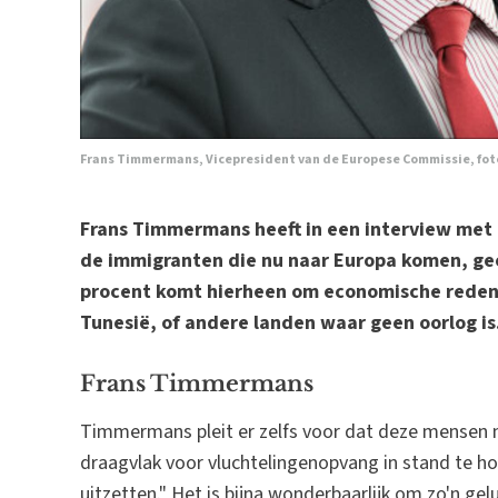
Frans Timmermans, Vicepresident van de Europese Commissie, fot
Frans Timmermans heeft in een interview met
de immigranten die nu naar Europa komen, geen
procent komt hierheen om economische redene
Tunesië, of andere landen waar geen oorlog is
Frans Timmermans
Timmermans pleit er zelfs voor dat deze mensen 
draagvlak voor vluchtelingenopvang in stand te h
uitzetten." Het is bijna wonderbaarlijk om zo'n ge