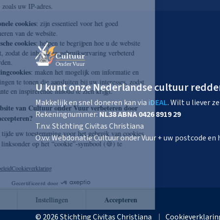
U kunt onze Nederlandse cultuur redde
Makkelijk en snel doneren kan via
iDEAL
. Wilt u liever 
Rekeningnummer:
NL38 ABNA 0426 8919 29
T.n.v. Stichting Civitas Christiana
O.v.v. Webdonatie Cultuur onder Vuur + uw postcode e
© 2026 Stichting Civitas Christiana
Cookieverklarin