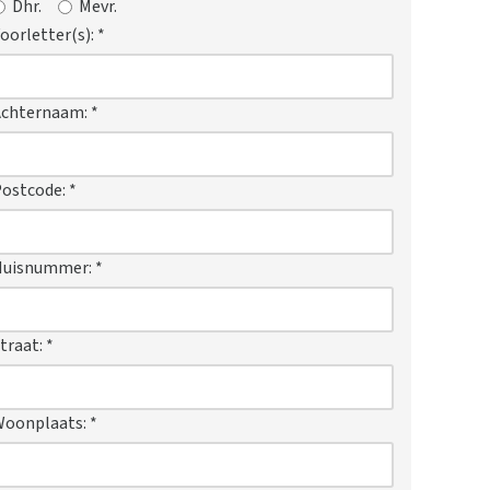
Dhr.
Mevr.
oorletter(s):
*
Achternaam:
*
ostcode:
*
Huisnummer:
*
traat:
*
Woonplaats:
*