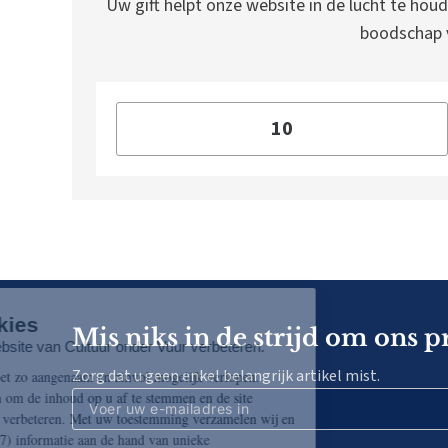
Uw gift helpt onze website in de lucht te houd
boodschap v
Mis niks in de strijd om ons p
Zorg dat u geen enkel belangrijk artikel mist.