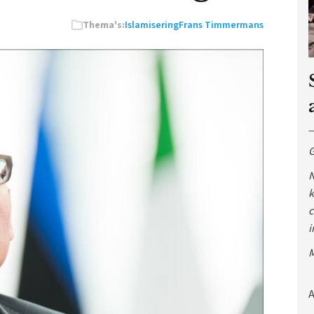
Thema's:
Islamisering
Frans Timmermans
G
N
k
c
i
M
A