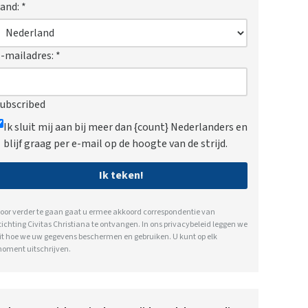
and:
*
-mailadres:
*
ubscribed
Ik sluit mij aan bij meer dan {count} Nederlanders en
blijf graag per e-mail op de hoogte van de strijd.
Ik teken!
oor verder te gaan gaat u ermee akkoord correspondentie van
tichting Civitas Christiana te ontvangen. In ons
privacybeleid
leggen we
it hoe we uw gegevens beschermen en gebruiken. U kunt op elk
oment uitschrijven.