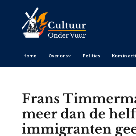
Home
Over ons
Petities
Kom in act
Frans Timmerman
meer dan de helf
immigranten gee