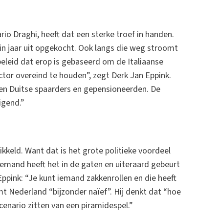
rio Draghi, heeft dat een sterke troef in handen.
 in jaar uit opgekocht. Ook langs die weg stroomt
eleid dat erop is gebaseerd om de Italiaanse
tor overeind te houden”, zegt Derk Jan Eppink.
en Duitse spaarders en gepensioneerden. De
igend.”
eld. Want dat is het grote politieke voordeel
iemand heeft het in de gaten en uiteraard gebeurt
. Eppink: “Je kunt iemand zakkenrollen en die heeft
emt Nederland “bijzonder naïef”. Hij denkt dat “hoe
enario zitten van een piramidespel.”