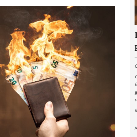
G
O
B
g
d
M
A