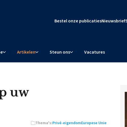
Bestel onze publicaties
Nieuwsbrief
ie
Artikelen
Steun ons
Vacatures
op uw
Thema's:
Privé-eigendom
Europese Unie