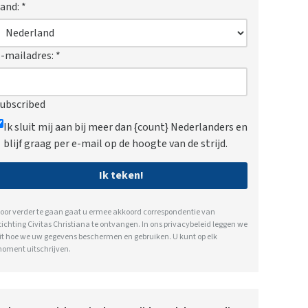
and:
*
-mailadres:
*
ubscribed
Ik sluit mij aan bij meer dan {count} Nederlanders en
blijf graag per e-mail op de hoogte van de strijd.
Ik teken!
oor verder te gaan gaat u ermee akkoord correspondentie van
tichting Civitas Christiana te ontvangen. In ons
privacybeleid
leggen we
it hoe we uw gegevens beschermen en gebruiken. U kunt op elk
oment uitschrijven.