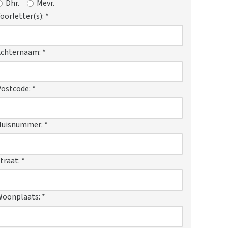
Dhr.
Mevr.
oorletter(s):
*
Achternaam:
*
ostcode:
*
Huisnummer:
*
traat:
*
Woonplaats:
*