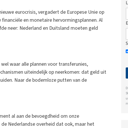
L
nieuwe eurocrisis, vergadert de Europese Unie op
 financiële en monetaire hervormingsplannen. Al
E
fde neer: Nederland en Duitsland moeten geld
S
wel waar alle plannen voor transferunies,
chanismen uiteindelijk op neerkomen: dat geld uit
 zuiden. Naar de bodemloze putten van de
D
S
u
m
oment al aan de bevoegdheid om onze
g de Nederlandse overheid dat ook, maar het