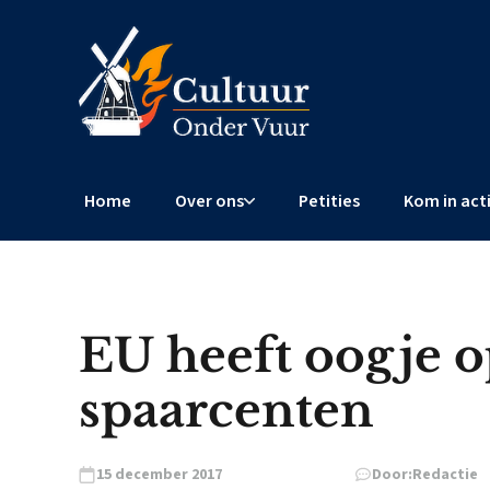
Home
Over ons
Petities
Kom in act
EU heeft oogje 
spaarcenten
15 december 2017
Door:
Redactie