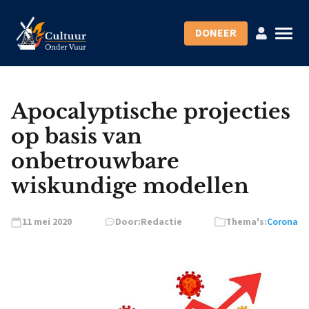
DONEER
Apocalyptische projecties
op basis van
onbetrouwbare
wiskundige modellen
11 mei 2020
Door:
Redactie
Thema's:
Corona