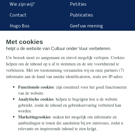
Wie zijn wij?
Petities
Contact
Publicaties
Hugo Bos
Geef uw mening
Onze successen
Ontvang de nieuwsbrief
Steun ons
Info
Nieuwsbrief
Contact
Eenmalig
Ontvang onze Telegram-
berichten
Maandelijks
Privacy
Periodiek
Nalaten
Zelf overschrijven