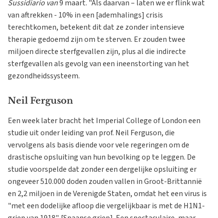
Sussidiario van
9 maart. "Als daarvan – laten we er flink wat
van aftrekken - 10% in een [ademhalings] crisis
terechtkomen, betekent dit dat ze zonder intensieve
therapie gedoemd zijn om te sterven. Er zouden twee
miljoen directe sterfgevallen zijn, plus al die indirecte
sterfgevallen als gevolg van een ineenstorting van het
gezondheidssysteem.
Neil Ferguson
Een week later bracht het Imperial College of London een
studie uit onder leiding van prof. Neil Ferguson, die
vervolgens als basis diende voor vele regeringen om de
drastische opsluiting van hun bevolking op te leggen. De
studie voorspelde dat zonder een dergelijke opsluiting er
ongeveer 510.000 doden zouden vallen in Groot-Brittannië
en 2,2 miljoen in de Verenigde Staten, omdat het een virus is
"met een dodelijke afloop die vergelijkbaar is met de H1N1-
griep van 1918". [Spaanse griep]. Een spectaculaire, maar