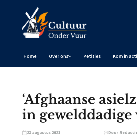
Home
Over ons
Petities
Kom in act
‘Afghaanse asielz
in gewelddadige 
23 augustus 2021
Door:
Redacti