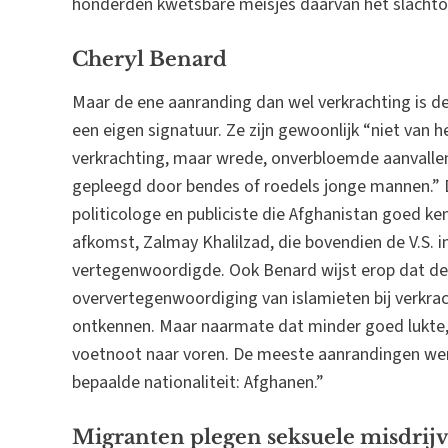
honderden kwetsbare meisjes daarvan het slachto
Cheryl Benard
Maar de ene aanranding dan wel verkrachting is de
een eigen signatuur. Ze zijn gewoonlijk “niet van 
verkrachting, maar wrede, onverbloemde aanvallen
gepleegd door bendes of roedels jonge mannen.” Di
politicologe en publiciste die Afghanistan goed k
afkomst, Zalmay Khalilzad, die bovendien de V.S. 
vertegenwoordigde. Ook Benard wijst erop dat d
oververtegenwoordiging van islamieten bij verkra
ontkennen. Maar naarmate dat minder goed lukte
voetnoot naar voren. De meeste aanrandingen wer
bepaalde nationaliteit: Afghanen.”
Migranten plegen seksuele misdrij