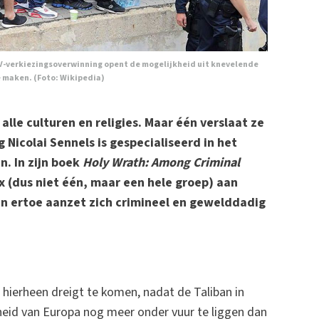
V-verkiezingsoverwinning opent de mogelijkheid uit knevelende
e maken. (Foto: Wikipedia)
lle culturen en religies. Maar één verslaat ze
Nicolai Sennels is gespecialiseerd in het
n. In zijn boek
Holy Wrath: Among Criminal
ex (dus niet één, maar een hele groep) aan
en ertoe aanzet zich crimineel en gewelddadig
ierheen dreigt te komen, nadat de Taliban in
eid van Europa nog meer onder vuur te liggen dan