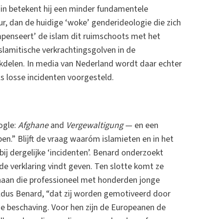
zin betekent hij een minder fundamentele
ur, dan de huidige ‘woke’ genderideologie die zich
penseert’ de islam dit ruimschoots met het
islamitische verkrachtingsgolven in de
ekdelen. In media van Nederland wordt daar echter
s losse incidenten voorgesteld.
ogle:
Afghane
and
Vergewaltigung
— en een
en.” Blijft de vraag waaróm islamieten en in het
ij dergelijke ‘incidenten’. Benard onderzoekt
de verklaring vindt geven. Ten slotte komt ze
ghaan die professioneel met honderden jonge
ldus Benard, “dat zij worden gemotiveerd door
se beschaving. Voor hen zijn de Europeanen de