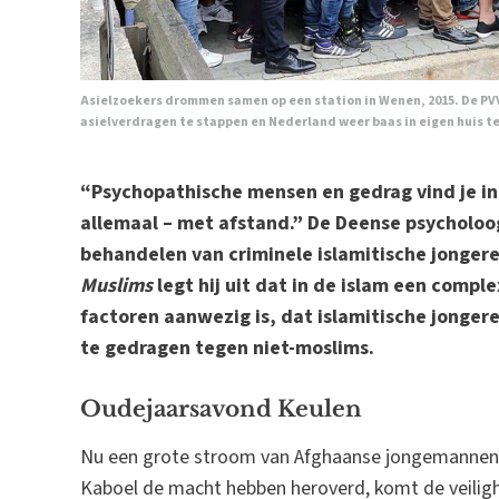
Asielzoekers drommen samen op een station in Wenen, 2015. De PV
asielverdragen te stappen en Nederland weer baas in eigen huis t
“Psychopathische mensen en gedrag vind je in a
allemaal – met afstand.” De Deense psycholoog 
behandelen van criminele islamitische jongere
Muslims
legt hij uit dat in de islam een compl
factoren aanwezig is, dat islamitische jonger
te gedragen tegen niet-moslims.
Oudejaarsavond Keulen
Nu een grote stroom van Afghaanse jongemannen h
Kaboel de macht hebben heroverd, komt de veiligh