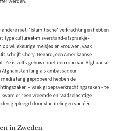
ffer werden.
 andere niet. ‘Islamitische’ verkrachtingen hebben
het type cultureel-misverstand-afspraakje-
 op willekeurige meisjes en vrouwen, vaak
t schrijft Cheryl Benard, een Amerikaanse
ent. Ze is zelfs gehuwd met een man van Afghaanse
in Afghanistan lang als ambassadeur
e media lang geprobeerd hebben de
chtingszaken – vaak groepsverkrachtingszaken - te
, kwam er “een vreemde en raadselachtige
den gepleegd door vluchtelingen van één
ven in Zweden