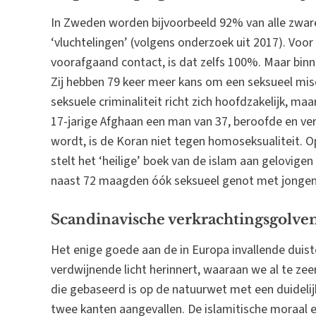
In Zweden worden bijvoorbeeld 92% van alle zwar
‘vluchtelingen’ (volgens onderzoek uit 2017). Voor
voorafgaand contact, is dat zelfs 100%. Maar bin
Zij hebben 79 keer meer kans om een seksueel mis
seksuele criminaliteit richt zich hoofdzakelijk, ma
17-jarige Afghaan een man van 37, beroofde en ve
wordt, is de Koran niet tegen homoseksualiteit. 
stelt het ‘heilige’ boek van de islam aan gelovigen 
naast 72 maagden óók seksueel genot met jongen
Scandinavische verkrachtingsgolve
Het enige goede aan de in Europa invallende duiste
verdwijnende licht herinnert, waaraan we al te ze
die gebaseerd is op de natuurwet met een duideli
twee kanten aangevallen. De islamitische moraal erk