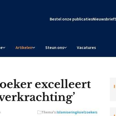
Bestel onze publicaties
Nieuwsbrief
ie
Artikelen
Steun ons
Vacatures
oeker excelleert
verkrachting’
e
Thema's:
Islamisering
Asielzoekers