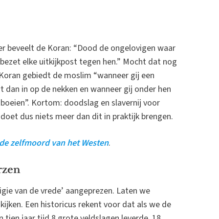
later beveelt de Koran: “Dood de ongelovigen waar
 bezet elke uitkijkpost tegen hen.” Mocht dat nog
Koran gebiedt de moslim “wanneer gij een
t dan in op de nekken en wanneer gij onder hen
 boeien”. Kortom: doodslag en slavernij voor
 doet dus niets meer dan dit in praktijk brengen.
 de zelfmoord van het Westen
.
erzen
ligie van de vrede’ aangeprezen. Laten we
ijken. Een historicus rekent voor dat als we de
en jaar tijd 8 grote veldslagen leverde, 18