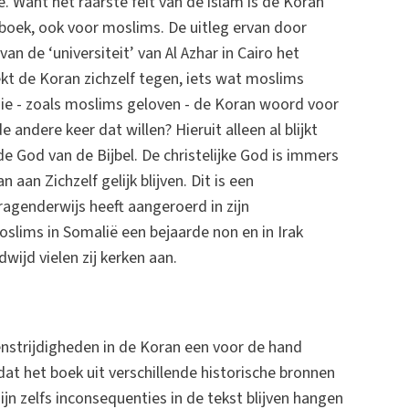
 Want het raarste feit van de islam is de Koran
’ boek, ook voor moslims. De uitleg ervan door
an de ‘universiteit’ van Al Azhar in Cairo het
kt de Koran zichzelf tegen, iets wat moslims
 die - zoals moslims geloven - de Koran woord voor
andere keer dat willen? Hieruit alleen al blijkt
e God van de Bijbel. De christelijke God is immers
 aan Zichzelf gelijk blijven. Dit is een
agenderwijs heeft aangeroerd in zijn
lims in Somalië een bejaarde non en in Irak
wijd vielen zij kerken aan.
nstrijdigheden in de Koran een voor de hand
t dat het boek uit verschillende historische bronnen
n zelfs inconsequenties in de tekst blijven hangen