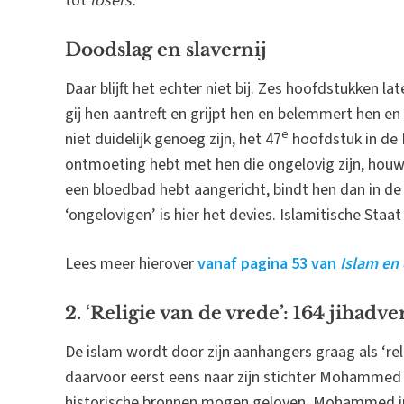
tot
losers.
Doodslag en slavernij
Daar blijft het echter niet bij. Zes hoofdstukken 
gij hen aantreft en grijpt hen en belemmert hen en
e
niet duidelijk genoeg zijn, het 47
hoofdstuk in de 
ontmoeting hebt met hen die ongelovig zijn, houw
een bloedbad hebt aangericht, bindt hen dan in de
‘ongelovigen’ is hier het devies. Islamitische Staat
Lees meer hierover
vanaf pagina 53 van
Islam en
2. ‘Religie van de vrede’: 164 jihadv
De islam wordt door zijn aanhangers graag als ‘re
daarvoor eerst eens naar zijn stichter Mohammed k
historische bronnen mogen geloven, Mohammed in ti