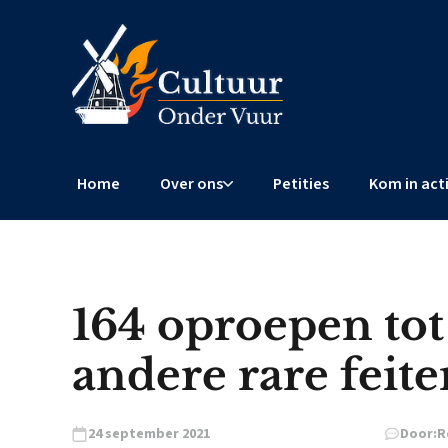
Home
Over ons
Petities
Kom in act
164 oproepen tot 
andere rare feite
24 september 2021
Door:
R