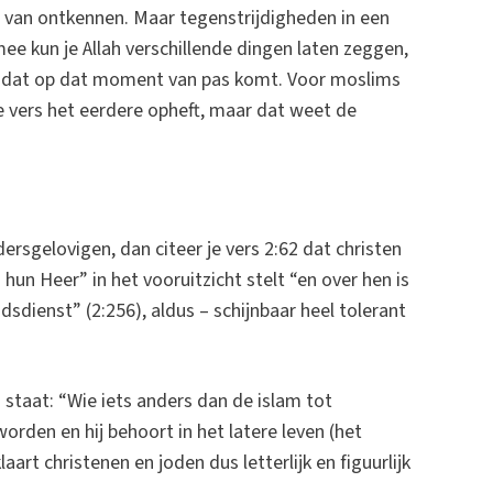
s van ontkennen. Maar tegenstrijdigheden in een
ee kun je Allah verschillende dingen laten zeggen,
rs dat op dat moment van pas komt. Voor moslims
re vers het eerdere opheft, maar dat weet de
ersgelovigen, dan citeer je vers 2:62 dat christen
hun Heer” in het vooruitzicht stelt “en over hen is
sdienst” (2:256), aldus – schijnbaar heel tolerant
 staat: “Wie iets anders dan de islam tot
den en hij behoort in het latere leven (het
aart christenen en joden dus letterlijk en figuurlijk