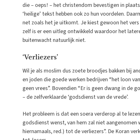
die – oeps! – het christendom bevestigen in plaat
‘heilige’ tekst hebben ook zo hun voordelen. Daarm
net zoals het je uitkomt. Je kiest gewoon het ve
zelf is er een uitleg ontwikkeld waardoor het late
buitenwacht natuurlijk niet.
‘Verliezers’
Wil je als moslim dus zoete broodjes bakken bij and
en joden die goede werken bedrijven “het loon van 
geen vrees”. Bovendien “Er is geen dwang in de god
– de zelfverklaarde ‘godsdienst van de vrede’.
Het probleem is dat een soera verderop al te lezen
godsdienst wenst, van hem zal niet aangenomen wor
hiernamaals, red.) tot de verliezers”. De Koran verkl