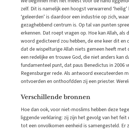
We beginnen met het meest voor de hand liggende.
zelf. Dit is namelijk een hoogst verwarrend ‘heilig
‘geleerden’ is daardoor een industrie op zich, waarv
gezaghebbend centrum is. Op tal van punten spree
erkennen. Dat roept vragen op. Hoe kan Allah, als
woord gedicteerd zou hebben, de ene keer dit en de 
dat de wispelturige Allah niets gemeen heeft met d
een redelijke en trouwe God, die niet anders kan dan
fundamenteel punt, dat paus Benedictus in 2006 vr
Regensburger rede. Als antwoord executeerden mos
ontvoerden en onthoofdden zij een priester. Wereld
Verschillende bronnen
Hoe dan ook, voor niet-moslims hebben deze tege
liggende verklaring: zij zijn het gevolg van het fei
tot een onvolkomen eenheid is samengesteld. Er zij