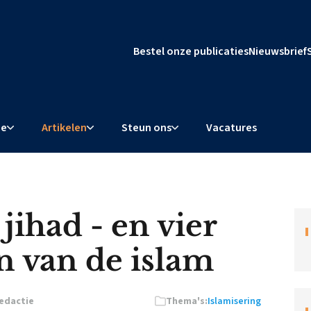
Bestel onze publicaties
Nieuwsbrief
ie
Artikelen
Steun ons
Vacatures
jihad - en vier
n van de islam
edactie
Thema's:
Islamisering