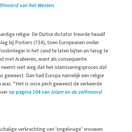
elfmoord van het Westen
.
rdige religie. De Duitse dictator treurde twaalf
lag bij Poitiers (734), toen Europeanen onder
oslimleger in het zand te laten bijten en terug te
had met Arabieren, want als consequente
at neemt niet weg dat het islamiseringsproces dat
s geweest. Dan had Europa namelijk een religie
n was. “Het is onze pech geweest de verkeerde
rover
op pagina 104 van
Islam en de zelfmoord
chalige verkrachting van ‘ongelovige’ vrouwen.