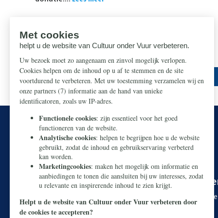
U kunt onze Nederlandse cultuur redde
Makkelijk en snel doneren kan via
iDEAL
. Wilt u liever 
Rekeningnummer:
NL38 ABNA 0426 8919 29