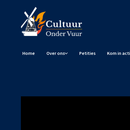
Home
Over ons
Petities
Kom in act