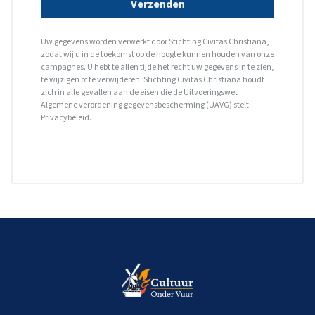
Verzenden
Uw gegevens worden verwerkt door Stichting Civitas Christiana,
zodat wij u in de toekomst op de hoogte kunnen houden van onze
campagnes. U hebt te allen tijde het recht uw gegevens in te zien,
te wijzigen of te verwijderen. Stichting Civitas Christiana houdt
zich in alle gevallen aan de eisen die de Uitvoeringswet
Algemene verordening gegevensbescherming (UAVG) stelt.
Privacybeleid
.