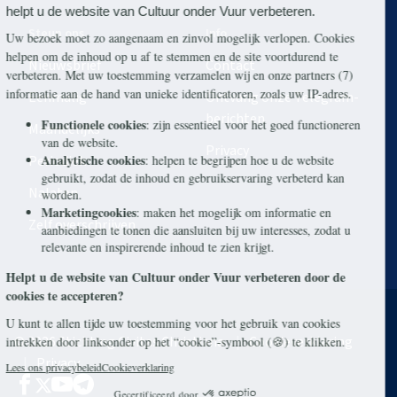
Steun ons
Info
Nieuwsbrief
Contact
Eenmalig
Ontvang onze Telegram-
berichten
Maandelijks
Privacy
Periodiek
Nalaten
Zelf overschrijven
© 2026 Stichting Civitas Christiana
Cookieverklaring
Privacy