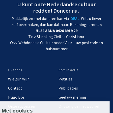
U kunt onze Nederlandse cultuur
redden! Doneer nu.
Makkelijk en snel doneren kan via
iDEAL
. Wilt u liever
zelf overmaken, dan kan dat naar: Rekeningnummer:
NL38 ABNA 0426 8919 29
T.n.v. Stichting Civitas Christiana
O.v.v. Webdonatie Cultuur onder Vuur + uw postcode en
huisnummer
Over ons
Kom in actie
Wie zijn wij?
Petities
Contact
Publicaties
Hugo Bos
Geef uw mening
Onze successen
Ontvang de nieuwsbrief