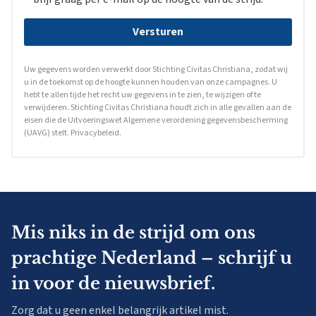
Versturen
Uw gegevens worden verwerkt door Stichting Civitas Christiana, zodat wij
u in de toekomst op de hoogte kunnen houden van onze campagnes. U
hebt te allen tijde het recht uw gegevens in te zien, te wijzigen of te
verwijderen. Stichting Civitas Christiana houdt zich in alle gevallen aan de
eisen die de Uitvoeringswet Algemene verordening gegevensbescherming
(UAVG) stelt.
Privacybeleid
.
Mis niks in de strijd om ons
prachtige Nederland – schrijf u
in voor de nieuwsbrief.
Zorg dat u geen enkel belangrijk artikel mist.