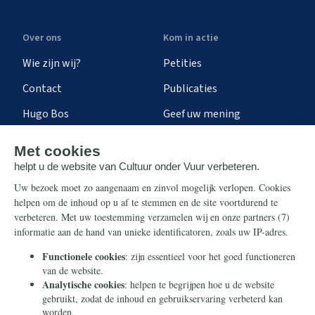
Over ons
Kom in actie
Wie zijn wij?
Petities
Contact
Publicaties
Hugo Bos
Geef uw mening
Onze successen
Ontvang de nieuwsbrief
Steun ons
Info
Nieuwsbrief
Contact
Eenmalig
Ontvang onze Telegram-
berichten
Maandelijks
Privacy
Periodiek
Nalaten