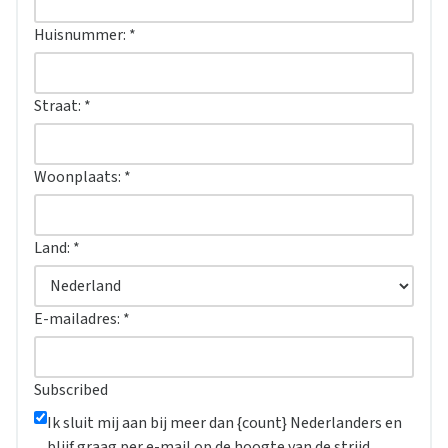
Huisnummer:
*
Straat:
*
Woonplaats:
*
Land:
*
E-mailadres:
*
Subscribed
Ik sluit mij aan bij meer dan {count} Nederlanders en
blijf graag per e-mail op de hoogte van de strijd.