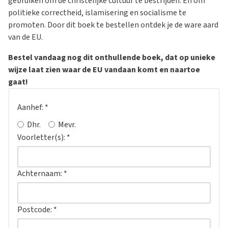
gebruiken om de christelijke cultuur te bestrijden. En om
politieke correctheid, islamisering en socialisme te
promoten. Door dit boek te bestellen ontdek je de ware aard
van de EU.
Bestel vandaag nog dit onthullende boek, dat op unieke
wijze laat zien waar de EU vandaan komt en naartoe
gaat!
Aanhef:
*
Dhr.
Mevr.
Voorletter(s):
*
Achternaam:
*
Postcode:
*