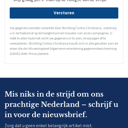
Versturen
Uw gegevens worden verwerkt door Stichting Civitas Christiana, zodat wij
u in de toekomst op de hoogte kunnen houden van onze campagnes. U
hebt te allen tijde het recht uw gegevens in te zien, te wijzigen of te
verwijderen. Stichting Civitas Christiana houdt zich in alle gevallen aan de
eisen die de Uitvoeringswet Algemene verordening gegevensbescherming
(UAVG) stelt.
Privacybeleid
.
Mis niks in de strijd om ons
prachtige Nederland – schrijf u
in voor de nieuwsbrief.
Zorg dat u geen enkel belangrijk artikel mist.