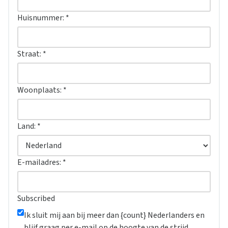
Huisnummer:
*
Straat:
*
Woonplaats:
*
Land:
*
E-mailadres:
*
Subscribed
Ik sluit mij aan bij meer dan {count} Nederlanders en
blijf graag per e-mail op de hoogte van de strijd.