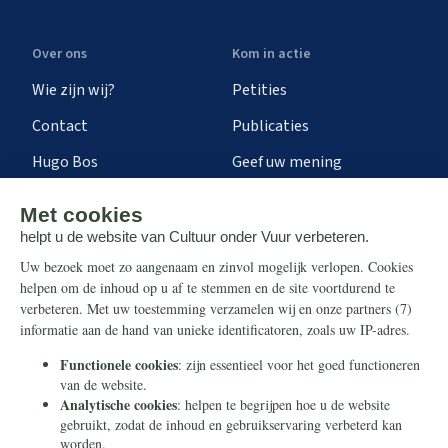
Over ons
Kom in actie
Wie zijn wij?
Petities
Contact
Publicaties
Hugo Bos
Geef uw mening
Onze successen
Ontvang de nieuwsbrief
Steun ons
Info
Nieuwsbrief
Contact
Eenmalig
Ontvang onze Telegram-
berichten
Maandelijks
Privacy
Periodiek
Nalaten