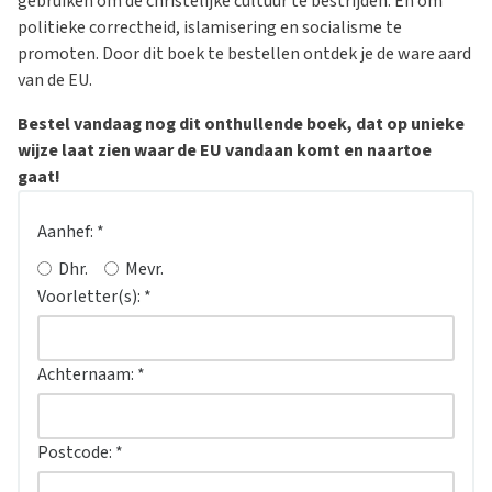
gebruiken om de christelijke cultuur te bestrijden. En om
politieke correctheid, islamisering en socialisme te
promoten. Door dit boek te bestellen ontdek je de ware aard
van de EU.
Bestel vandaag nog dit onthullende boek, dat op unieke
wijze laat zien waar de EU vandaan komt en naartoe
gaat!
Aanhef:
*
Dhr.
Mevr.
Voorletter(s):
*
Achternaam:
*
Postcode:
*