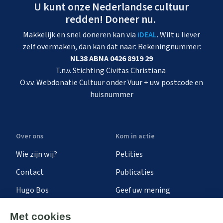
U kunt onze Nederlandse cultuur
redden! Doneer nu.
Makkelijk en snel doneren kan via
iDEAL
. Wilt u liever
zelf overmaken, dan kan dat naar: Rekeningnummer:
NL38 ABNA 0426 8919 29
T.n.v. Stichting Civitas Christiana
O.v.v. Webdonatie Cultuur onder Vuur + uw postcode en
huisnummer
Over ons
Kom in actie
Wie zijn wij?
Petities
Contact
Publicaties
Hugo Bos
Geef uw mening
Onze successen
Ontvang de nieuwsbrief