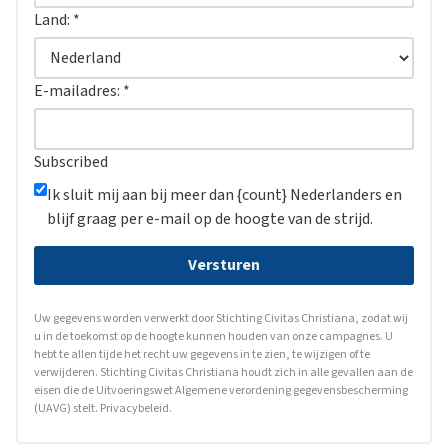
Land:
*
E-mailadres:
*
Subscribed
Ik sluit mij aan bij meer dan {count} Nederlanders en
blijf graag per e-mail op de hoogte van de strijd.
Versturen
Uw gegevens worden verwerkt door Stichting Civitas Christiana, zodat wij
u in de toekomst op de hoogte kunnen houden van onze campagnes. U
hebt te allen tijde het recht uw gegevens in te zien, te wijzigen of te
verwijderen. Stichting Civitas Christiana houdt zich in alle gevallen aan de
eisen die de Uitvoeringswet Algemene verordening gegevensbescherming
(UAVG) stelt.
Privacybeleid
.