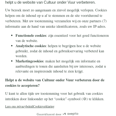
Steun ons
Info
Nieuwsbrief
Contact
Eenmalig
Ontvang onze Telegram-
berichten
Maandelijks
Privacy
Periodiek
Nalaten
Zelf overschrijven
© 2026 Stichting Civitas Christiana
Cookieverklaring
Privacy