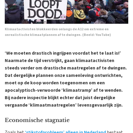
Klimaatactivisten blokkeerden onlangs de A12 om extreme en
onrealistische klimaatplannen af te dwingen. (Beeld: YouTube)
‘We moeten drastisch ingrijpen voordat het te laat is!’
Naarmate de tijd verstrijkt, gaan klimaatactivisten
steeds verder om drastische maatregelen af te dwingen.
Dat dergelijke plannen onze samenleving ontwrichten,
moet op de koop worden toegenomen om een
apocalyptisch-verwoorde ‘klimaatramp’ af te wenden.
Bij nadere inspectie blijkt echter dat juist dergelijke
vergaande ‘klimaatmaatregelen’ levensgevaarlijk zijn.
Economische stagnatie
Zoals het
‘stikstofprobleem’ alleen in Nederland
bestaat,