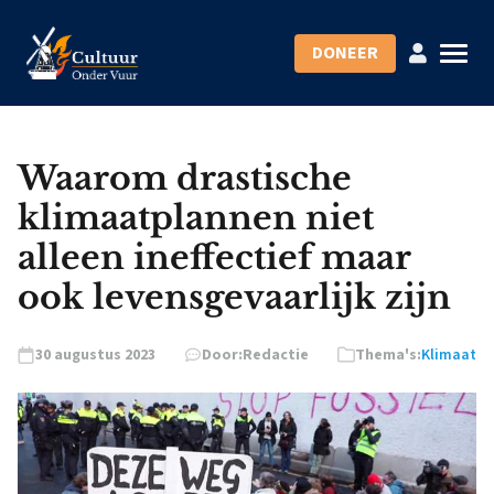
DONEER
Waarom drastische
klimaatplannen niet
alleen ineffectief maar
ook levensgevaarlijk zijn
30 augustus 2023
Door:
Redactie
Thema's:
Klimaat