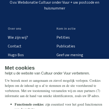
O.v.v. Webdonatie Cultuur onder Vuur + uw postcode en
huisnummer
Over ons
Kom in actie
Wie zijn wij?
Petities
Contact
Publicaties
Hugo Bos
Geef uw mening
Onze successen
Ontvang de nieuwsbrief
Steun ons
Info
Nieuwsbrief
Contact
Eenmalig
Ontvang onze Telegram-
berichten
Maandelijks