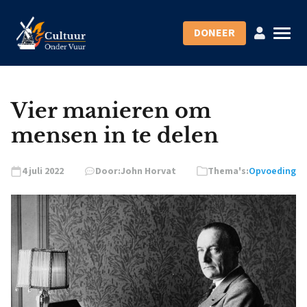
DONEER
Vier manieren om
mensen in te delen
4 juli 2022
Door:
John Horvat
Thema's:
Opvoeding