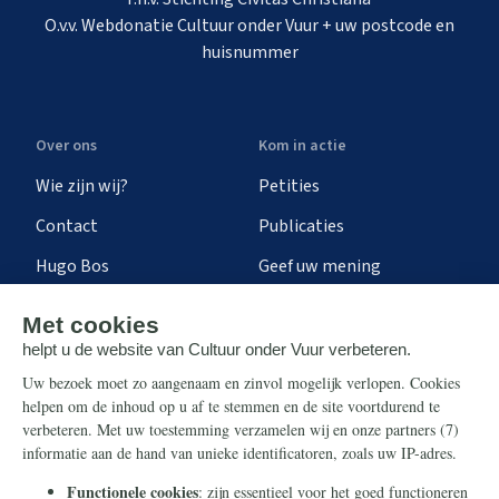
O.v.v. Webdonatie Cultuur onder Vuur + uw postcode en
huisnummer
Over ons
Kom in actie
Wie zijn wij?
Petities
Contact
Publicaties
Hugo Bos
Geef uw mening
Onze successen
Ontvang de nieuwsbrief
Steun ons
Info
Nieuwsbrief
Contact
Eenmalig
Ontvang onze Telegram-
berichten
Maandelijks