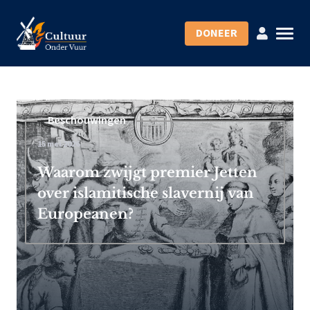
DONEER
Beschouwingen
15 mei 2026
Waarom zwijgt premier Jetten
over islamitische slavernij van
Europeanen?