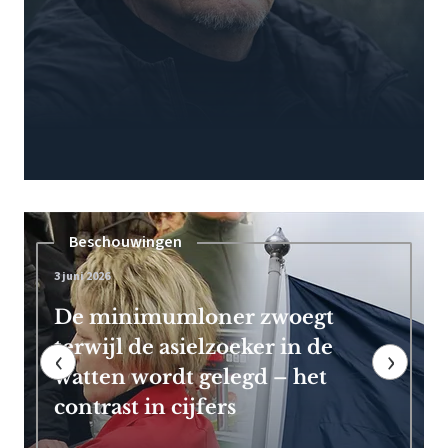
Pensioen
7 mei 2026
Frans Timmermans kan vroeg
met pensioen dankzij royale
‹
›
EU-uitkering