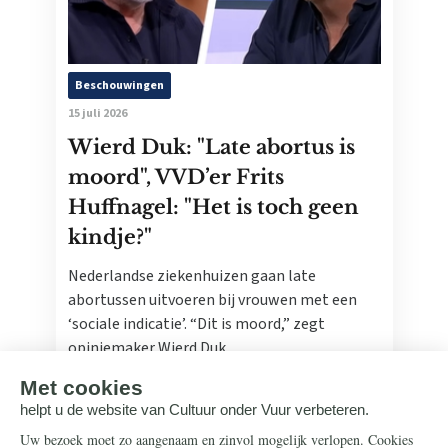
Beschouwingen
15 juli 2026
Wierd Duk: "Late abortus is
moord", VVD’er Frits
Huffnagel: "Het is toch geen
kindje?"
Nederlandse ziekenhuizen gaan late
abortussen uitvoeren bij vrouwen met een
‘sociale indicatie’. “Dit is moord,” zegt
opiniemaker Wierd Duk.
Lees meer