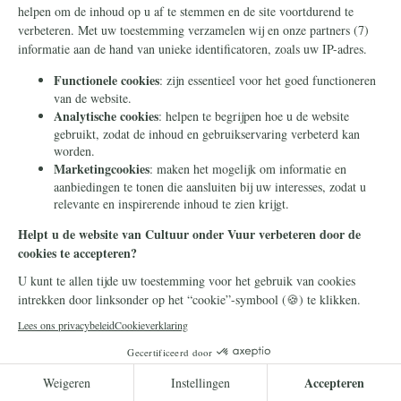
Frans Timmermans
14 juli 2026
Frans Timmermans krijgt
geheel onverdiend een
eretitel als minister van Staat
Frans Timmermans is benoemd tot minister
van Staat. Waar heeft hij dit buitengewone
eerbetoon aan te danken?
Lees meer