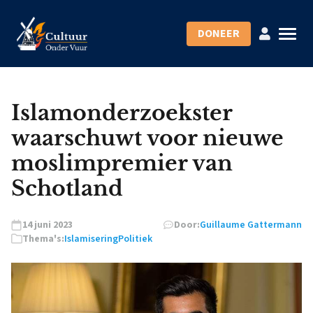
DONEER
Islamonderzoekster
waarschuwt voor nieuwe
moslimpremier van
Schotland
14 juni 2023
Door:
Guillaume Gattermann
Thema's:
Islamisering
Politiek