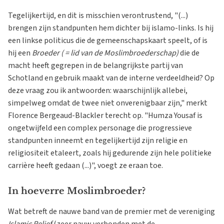
Tegelijkertijd, en dit is misschien verontrustend, "(...)
brengen zijn standpunten hem dichter bij islamo-links. Is hij
een linkse politicus die de gemeenschapskaart speelt, of is
hij een
Broeder ( = lid van de Moslimbroederschap)
die de
macht heeft gegrepen in de belangrijkste partij van
Schotland en gebruik maakt van de interne verdeeldheid? Op
deze vraag zou ik antwoorden: waarschijnlijk allebei,
simpelweg omdat de twee niet onverenigbaar zijn," merkt
Florence Bergeaud-Blackler terecht op. "Humza Yousaf is
ongetwijfeld een complex personage die progressieve
standpunten inneemt en tegelijkertijd zijn religie en
religiositeit etaleert, zoals hij gedurende zijn hele politieke
carrière heeft gedaan (...)", voegt ze eraan toe.
In hoeverre Moslimbroeder?
Wat betreft de nauwe band van de premier met de vereniging