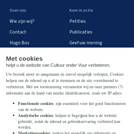
Over ons
Kom in actie
Wie zijn wij?
Petities
Contact
Publicaties
Hugo Bos
Geef uw mening
Onze successen
Ontvang de nieuwsbrief
Steun ons
Info
Nieuwsbrief
Contact
Eenmalig
Ontvang onze Telegram-
berichten
Maandelijks
Privacy
Periodiek
Nalaten