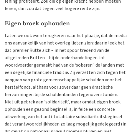
lening profiteert. Zou die op eigen kracht hebben moeten
lenen, dan zou dat tegen veel hogere rente zijn.
Eigen broek ophouden
Laten we ook even terugkeren naar het plaatje, dat de media
ons aanvankelijk van het overleg lieten zien: daarin leek het
dat premier Rutte zich – in het spoor tredend van de
uitgetreden Britten – bij de onderhandelingen tot
woordvoerder gemaakt had van de ‘soberen’: de landen met
een degelijke financiële traditie. Zij verzetten zich tegen het
aangaan van grote gemeenschappelijke schulden voor het
herstelfonds, althans voor zover daar geen drastische
hervormingen bij de schuldenlanden tegenover stonden.
Niet uit gebrek aan ‘solidariteit’, maar omdat eigen broek
ophouden een gezond beginsel is, in feite een concrete
uitwerking van het anti-totalitaire subsidiariteitsbeginsel
dat verantwoordelijkheden zo laag mogelijk gedelegeerd (in
dit geval: op nationaal niveau) moeten blijven en niet