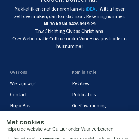
Makkelijk en snel doneren kan via
iDEAL
. Wilt u liever
zelf overmaken, dan kan dat naar: Rekeningnummer:
NL38 ABNA 0426 8919 29
T.n.v. Stichting Civitas Christiana
O.v.v. Webdonatie Cultuur onder Vuur + uw postcode en
huisnummer
Over ons
Kom in actie
Wie zijn wij?
Petities
Contact
Publicaties
Hugo Bos
Geef uw mening
Onze successen
Ontvang de nieuwsbrief
Steun ons
Info