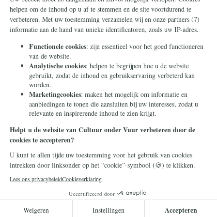
Nieuwsbrief
Contact
Eenmalig
Ontvang onze Telegram-
berichten
Maandelijks
Privacy
Periodiek
Nalaten
Zelf overschrijven
© 2026 Stichting Civitas Christiana
Cookieverklaring
Privacy