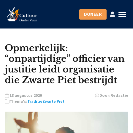
DONEER
Opmerkelijk:
“onpartijdige” officier van
justitie leidt organisatie
die Zwarte Piet bestrijdt
18 augustus 2020
Door:
Redactie
Thema's:
Traditie
Zwarte Piet