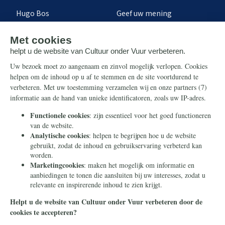
Hugo Bos
Geef uw mening
Onze successen
Ontvang de nieuwsbrief
Steun ons
Info
Nieuwsbrief
Contact
Eenmalig
Ontvang onze Telegram-
berichten
Maandelijks
Privacy
Periodiek
Nalaten
Zelf overschrijven