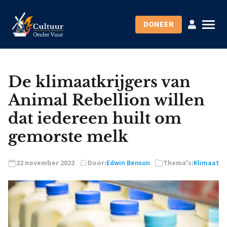
DONEER
De klimaatkrijgers van
Animal Rebellion willen
dat iedereen huilt om
gemorste melk
22 november 2022
Door:
Edwin Benson
Thema's:
Klimaat