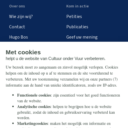
Over ons
Kom in actie
Wie zijn wij?
Petities
Contact
Publicaties
Hugo Bos
Geef uw mening
Onze successen
Ontvang de nieuwsbrief
Steun ons
Info
Nieuwsbrief
Contact
Eenmalig
Ontvang onze Telegram-
berichten
Maandelijks
Privacy
Periodiek
Nalaten
Zelf overschrijven