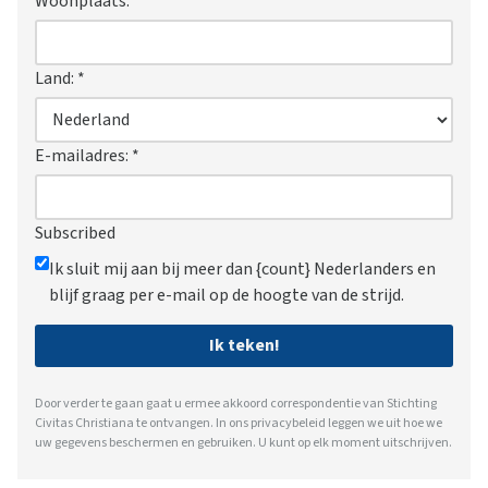
Woonplaats:
*
Land:
*
E-mailadres:
*
Subscribed
Ik sluit mij aan bij meer dan {count} Nederlanders en
blijf graag per e-mail op de hoogte van de strijd.
Ik teken!
Door verder te gaan gaat u ermee akkoord correspondentie van Stichting
Civitas Christiana te ontvangen. In ons
privacybeleid
leggen we uit hoe we
uw gegevens beschermen en gebruiken. U kunt op elk moment uitschrijven.