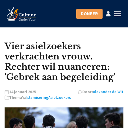
DONEER
Vier asielzoekers
verkrachten vrouw.
Rechter wil nuanceren:
'Gebrek aan begeleiding'
14 januari 2025
Door:
Alexander de Wit
Thema's:
Islamisering
Asielzoekers