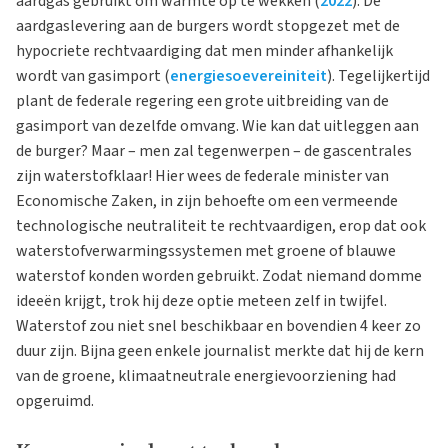
aardgas gebruikt om warmte op te wekken (
2022
). De
aardgaslevering aan de burgers wordt stopgezet met de
hypocriete rechtvaardiging dat men minder afhankelijk
wordt van gasimport (
energiesoevereiniteit
). Tegelijkertijd
plant de federale regering een grote uitbreiding van de
gasimport van dezelfde omvang. Wie kan dat uitleggen aan
de burger? Maar – men zal tegenwerpen – de gascentrales
zijn waterstofklaar! Hier wees de federale minister van
Economische Zaken, in zijn behoefte om een ​​vermeende
technologische neutraliteit te rechtvaardigen, erop dat ook
waterstofverwarmingssystemen met groene of blauwe
waterstof konden worden gebruikt. Zodat niemand domme
ideeën krijgt, trok hij deze optie meteen zelf in twijfel.
Waterstof zou niet snel beschikbaar en bovendien 4 keer zo
duur zijn. Bijna geen enkele journalist merkte dat hij de kern
van de groene, klimaatneutrale energievoorziening had
opgeruimd.