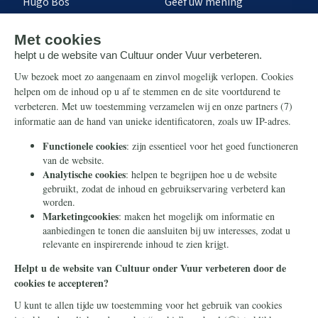
Hugo Bos
Geef uw mening
Onze successen
Ontvang de nieuwsbrief
Steun ons
Info
Nieuwsbrief
Contact
Eenmalig
Ontvang onze Telegram-
berichten
Maandelijks
Privacy
Periodiek
Nalaten
Zelf overschrijven