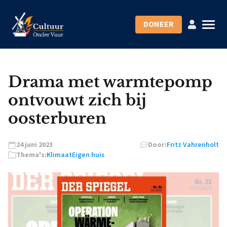
DONEER
Drama met warmtepomp
ontvouwt zich bij
oosterburen
24 juni 2023
Door:
Fritz Vahrenholt
Thema's:
Klimaat
Eigen huis