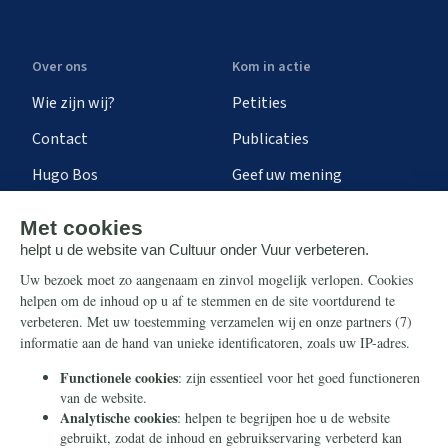
Over ons
Kom in actie
Wie zijn wij?
Petities
Contact
Publicaties
Hugo Bos
Geef uw mening
Onze successen
Ontvang de nieuwsbrief
Steun ons
Info
Nieuwsbrief
Contact
Eenmalig
Ontvang onze Telegram-
berichten
Maandelijks
Privacy
Periodiek