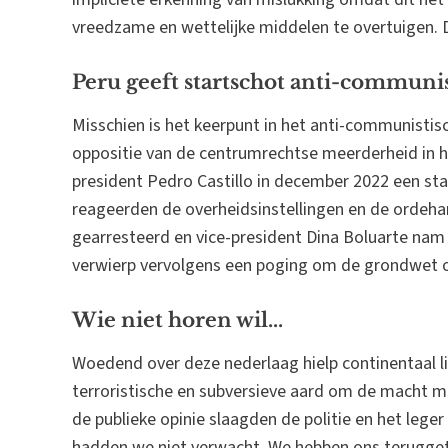
vreedzame en wettelijke middelen te overtuigen. Dit 
Peru geeft startschot anti-communis
Misschien is het keerpunt in het anti-communistisc
oppositie van de centrumrechtse meerderheid in h
president Pedro Castillo in december 2022 een st
reageerden de overheidsinstellingen en de ordehan
gearresteerd en vice-president Dina Boluarte nam
verwierp vervolgens een poging om de grondwet on
Wie niet horen wil...
Woedend over deze nederlaag hielp continentaal lin
terroristische en subversieve aard om de macht m
de publieke opinie slaagden de politie en het leger
hadden we niet verwacht. We hebben ons terugget