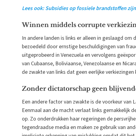
Lees ook: Subsidies op fossiele brandstoffen zi
Winnen middels corrupte verkiezi
In andere landen is links er alleen in geslaagd om 
bezoedeld door ernstige beschuldigingen van fraud
uitgeprobeerd in Venezuela en vervolgens geëxpo
van Cubaanse, Boliviaanse, Venezolaanse en Nicar
de zwakte van links dat geen eerlijke verkiezingen
Zonder dictatorschap geen blijven
Een andere factor van zwakte is de voorkeur van L
Eenmaal aan de macht verlaat links gemakkelijk d
op. Zo onderdrukken haar regeringen de persvrijhei
tegendraadse media en maken ze gebruik van ande
impliciete erkenning van mislukking omdat dit he