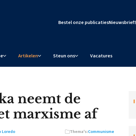
Bestel onze publicaties
Nieuwsbrief
ie
Artikelen
Steun ons
Vacatures
ika neemt de
et marxisme af
o Loredo
Thema's:
Communisme