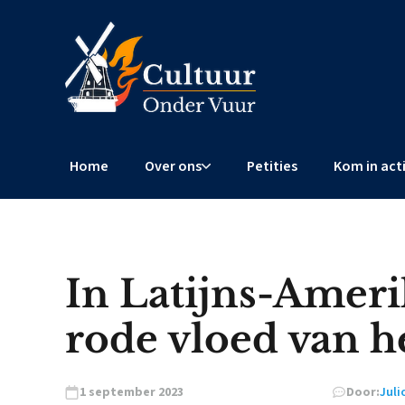
Home
Over ons
Petities
Kom in act
In Latijns-Amer
rode vloed van h
1 september 2023
Door:
Juli