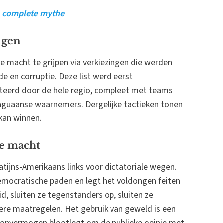
jn complete mythe
ngen
de macht te grijpen via verkiezingen die werden
e en corruptie. Deze list werd eerst
rteerd door de hele regio, compleet met teams
aguaanse waarnemers. Dergelijke tactieken tonen
 kan winnen.
de macht
atijns-Amerikaans links voor dictatoriale wegen.
emocratische paden en legt het voldongen feiten
d, sluiten ze tegenstanders op, sluiten ze
re maatregelen. Het gebruik van geweld is een
t onvermogen blootlegt om de publieke opinie met