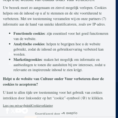
Steun ons
Info
Nieuwsbrief
Contact
Eenmalig
Ontvang onze Telegram-
berichten
Maandelijks
Privacy
Periodiek
Nalaten
Zelf overschrijven
© 2026 Stichting Civitas Christiana
Cookieverklaring
Privacy