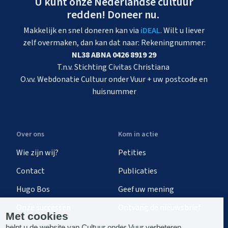
U kunt onze Nederlandse cultuur
redden! Doneer nu.
Makkelijk en snel doneren kan via
iDEAL
. Wilt u liever
zelf overmaken, dan kan dat naar: Rekeningnummer:
NL38 ABNA 0426 8919 29
T.n.v. Stichting Civitas Christiana
O.v.v. Webdonatie Cultuur onder Vuur + uw postcode en
huisnummer
Over ons
Kom in actie
Wie zijn wij?
Petities
Contact
Publicaties
Hugo Bos
Geef uw mening
Onze successen
Ontvang de nieuwsbrief