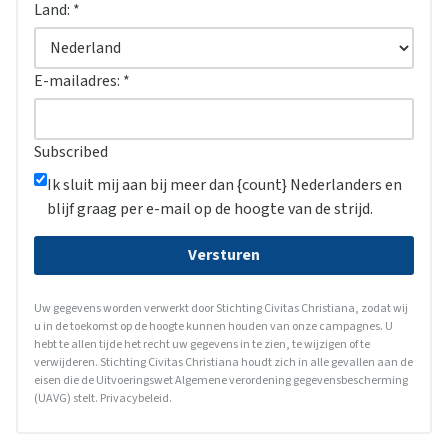
Land:
*
E-mailadres:
*
Subscribed
Ik sluit mij aan bij meer dan {count} Nederlanders en
blijf graag per e-mail op de hoogte van de strijd.
Versturen
Uw gegevens worden verwerkt door Stichting Civitas Christiana, zodat wij
u in de toekomst op de hoogte kunnen houden van onze campagnes. U
hebt te allen tijde het recht uw gegevens in te zien, te wijzigen of te
verwijderen. Stichting Civitas Christiana houdt zich in alle gevallen aan de
eisen die de Uitvoeringswet Algemene verordening gegevensbescherming
(UAVG) stelt.
Privacybeleid
.