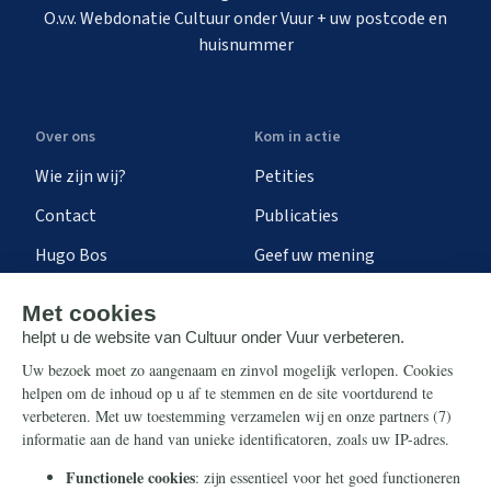
O.v.v. Webdonatie Cultuur onder Vuur + uw postcode en
huisnummer
Over ons
Kom in actie
Wie zijn wij?
Petities
Contact
Publicaties
Hugo Bos
Geef uw mening
Onze successen
Ontvang de nieuwsbrief
Steun ons
Info
Nieuwsbrief
Contact
Eenmalig
Ontvang onze Telegram-
berichten
Maandelijks