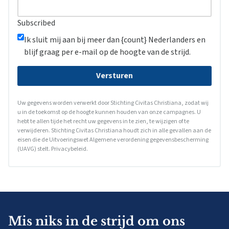
Subscribed
Ik sluit mij aan bij meer dan {count} Nederlanders en
blijf graag per e-mail op de hoogte van de strijd.
Versturen
Uw gegevens worden verwerkt door Stichting Civitas Christiana, zodat wij
u in de toekomst op de hoogte kunnen houden van onze campagnes. U
hebt te allen tijde het recht uw gegevens in te zien, te wijzigen of te
verwijderen. Stichting Civitas Christiana houdt zich in alle gevallen aan de
eisen die de Uitvoeringswet Algemene verordening gegevensbescherming
(UAVG) stelt.
Privacybeleid
.
Mis niks in de strijd om ons