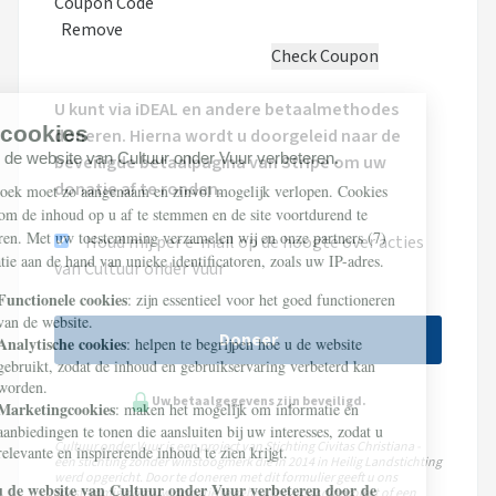
Coupon Code
Remove
U kunt via iDEAL en andere betaalmethodes
doneren. Hierna wordt u doorgeleid naar de
beveiligde betaalpagina van Stripe om uw
donatie af te ronden.
Houd mij per e-mail op de hoogte over acties
van Cultuur onder Vuur
Doneer
Uw betaalgegevens zijn beveiligd.
Cultuur onder Vuur is een project van Stichting Civitas Christiana -
een stichting zonder winstoogmerk die in 2014 in Heilig Landstichting
werd opgericht. Door te doneren met dit formulier geeft u ons
toestemming om uw donatie te gebruiken voor dit project of een