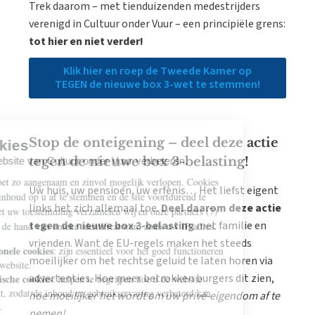
Trek daarom – met tienduizenden medestrijders
verenigd in Cultuur onder Vuur – een principiële grens:
tot hier en niet verder!
Klik hier en roep de Tweede Kamer op
TEGEN de nieuwe box 3-wet te stemmen!
Stop de onteigening – deel deze actie
tegen de nieuwe box 3-belasting!
Uw huis, uw pensioen, uw erfenis… Het liefst eigent
links het zich allemaal toe.
Deel daarom deze actie
tegen de nieuwe box 3-belasting
met familie en
vrienden. Want de EU-regels maken het steeds
moeilijker om het rechtse geluid te laten horen via
advertenties. Hoe meer betrokken burgers dit zien,
hoe moeilijker het wordt om uw privé-eigendom af te
nemen!