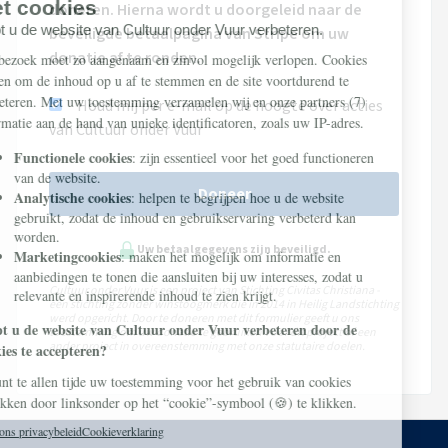
doneren. Hierna wordt u doorgeleid naar de
beveiligde betaalpagina van Stripe om uw
donatie af te ronden.
Houd mij per e-mail op de hoogte over acties
van Cultuur onder Vuur
Doneer
Uw betaalgegevens zijn beveiligd.
Cultuur onder Vuur is een project van Stichting Civitas Christiana -
een stichting zonder winstoogmerk die in 2014 in Heilig Landstichting
werd opgericht. Door te doneren met dit formulier geeft u ons
toestemming om uw donatie te gebruiken voor dit project of een
ander project in overeenstemming met onze statutaire doelen.