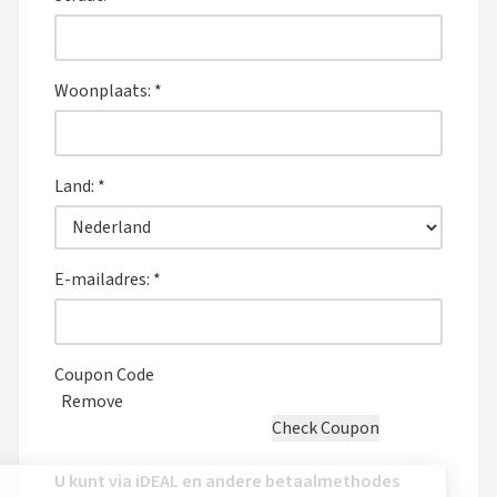
Woonplaats:
*
Land:
*
E-mailadres:
*
Coupon Code
Remove
U kunt via iDEAL en andere betaalmethodes