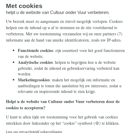
doneren. Hierna wordt u doorgeleid naar de
beveiligde betaalpagina van Stripe om uw
donatie af te ronden.
Houd mij per e-mail op de hoogte over acties
van Cultuur onder Vuur
Doneer
Uw betaalgegevens zijn beveiligd.
Cultuur onder Vuur is een project van Stichting Civitas Christiana -
een stichting zonder winstoogmerk die in 2014 in Heilig Landstichting
werd opgericht. Door te doneren met dit formulier geeft u ons
toestemming om uw donatie te gebruiken voor dit project of een
ander project in overeenstemming met onze statutaire doelen.