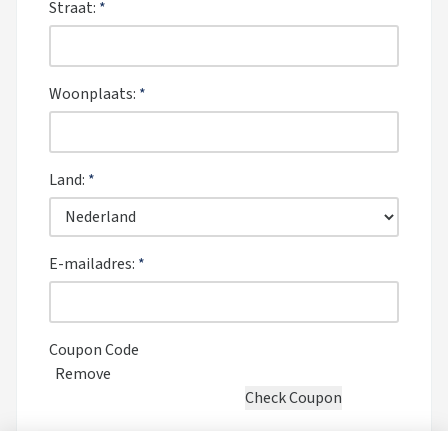
Straat:
*
Woonplaats:
*
Land:
*
E-mailadres:
*
Coupon Code
Remove
U kunt via iDEAL en andere betaalmethodes