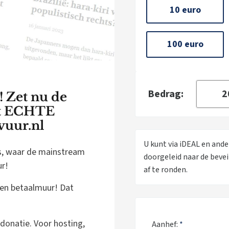
10 euro
100 euro
Bedrag:
! Zet nu de
et ECHTE
vuur.nl
U kunt via iDEAL en and
ws, waar de mainstream
doorgeleid naar de beve
ur!
af te ronden.
geen betaalmuur! Dat
donatie. Voor hosting,
Aanhef:
*