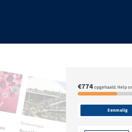
€774
opgehaald. Help o
Eenmalig