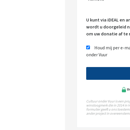
U kunt via iDEAL en 
wordt u doorgeleid n
om uw donatie af te 
Houd mij per e-mai
onder Vuur
U
Cultuur onder Vuur is een proj
winstoogmerk die in 2014 in H
formulier geeft u ons toestem
ander project in overeenstem