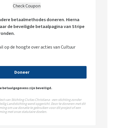
andere betaalmethodes doneren. Hierna
aar de beveiligde betaalpagina van Stripe
ronden.
l op de hoogte over acties van Cultuur
Doneer
w betaalgegevens zijn beveiligd.
ect van Stichting Civitas Christiana - een stichting zonder
eilig Landstichting werd opgericht. Door te doneren met dit
ming om uw donatie te gebruiken voor dit project of een
ming met onze statutaire doelen.