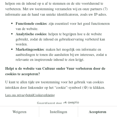
Pensioen
17 september 2025
Hoe het klimaatsocialisme
onze pensioenen op losse
schroeven zet
Het recht op privé-eigendom staat onder
druk. Het pensioen en de eigen woning van de
burger worden op steeds meer manierenf
aangewend voor linkse projecten.
Lees meer