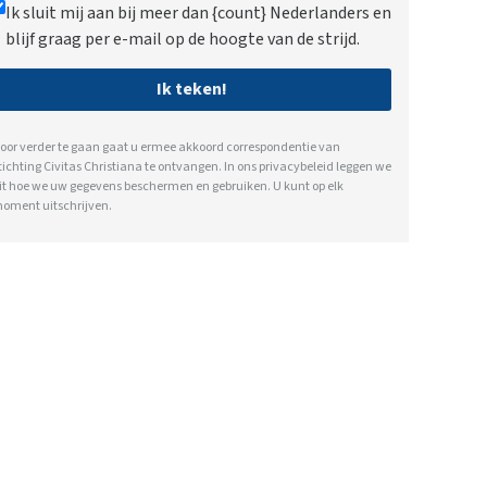
Ik sluit mij aan bij meer dan {count} Nederlanders en
blijf graag per e-mail op de hoogte van de strijd.
Ik teken!
oor verder te gaan gaat u ermee akkoord correspondentie van
tichting Civitas Christiana te ontvangen. In ons
privacybeleid
leggen we
it hoe we uw gegevens beschermen en gebruiken. U kunt op elk
oment uitschrijven.