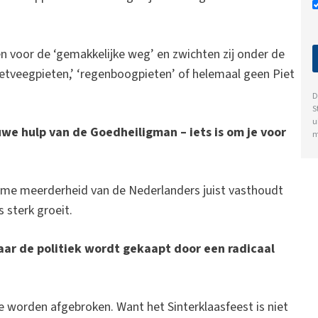
 voor de ‘gemakkelijke weg’ en zwichten zij onder de
oetveegpieten,’ ‘regenboogpieten’ of helemaal geen Piet
D
S
u
we hulp van de Goedheiligman – iets is om je voor
m
 ruime meerderheid van de Nederlanders juist vasthoudt
s sterk groeit.
aar de politiek wordt gekaapt door een radicaal
 te worden afgebroken. Want het Sinterklaasfeest is niet