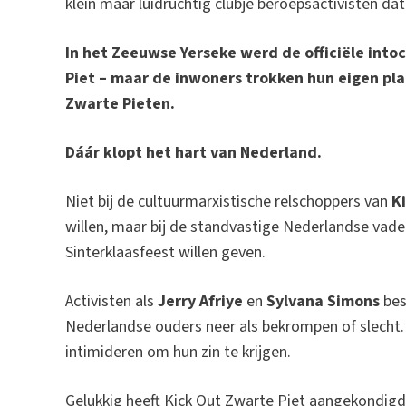
klein maar luidruchtig clubje beroepsactivisten da
In het Zeeuwse Yerseke werd de officiële int
Piet – maar de inwoners trokken hun eigen pla
Zwarte Pieten.
Dáár klopt het hart van Nederland.
Niet bij de cultuurmarxistische relschoppers van
K
willen, maar bij de standvastige Nederlandse vad
Sinterklaasfeest willen geven.
Activisten als
Jerry Afriye
en
Sylvana Simons
bes
Nederlandse ouders neer als bekrompen of slecht.
intimideren om hun zin te krijgen.
Gelukkig heeft Kick Out Zwarte Piet aangekondigd