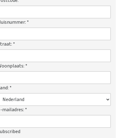
ostcode:
*
Huisnummer:
*
traat:
*
Woonplaats:
*
and:
*
-mailadres:
*
ubscribed