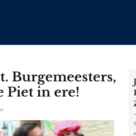
pt. Burgemeesters,
 Piet in ere!
et
G
H