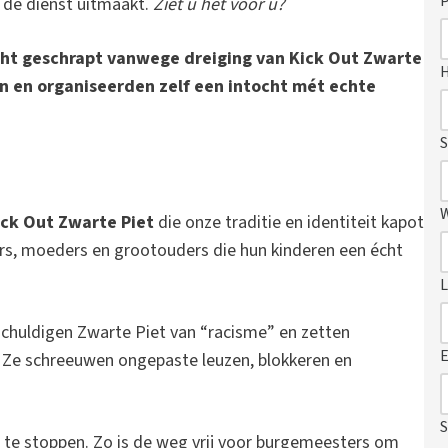
P
t de dienst uitmaakt.
Ziet u het voor u?
ocht geschrapt vanwege dreiging van Kick Out Zwarte
n en organiseerden zelf een intocht mét echte
S
ick Out Zwarte Piet
die onze traditie en identiteit kapot
ers, moeders en grootouders die hun kinderen een écht
L
chuldigen Zwarte Piet van “racisme” en zetten
E
 Ze schreeuwen ongepaste leuzen, blokkeren en
S
 te stoppen. Zo is de weg vrij voor burgemeesters om