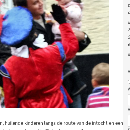
t
d
I
Z
S
e
M
A
V
, huilende kinderen langs de route van de intocht en een