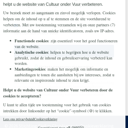
beveiligde betaalpagina van Stripe om uw
donatie af te ronden.
Houd mij per e-mail op de hoogte over acties
van Cultuur onder Vuur
Doneer
Uw betaalgegevens zijn beveiligd.
Cultuur onder Vuur is een project van Stichting Civitas Christiana -
een stichting zonder winstoogmerk die in 2014 in Heilig Landstichting
werd opgericht. Door te doneren met dit formulier geeft u ons
toestemming om uw donatie te gebruiken voor dit project of een
ander project in overeenstemming met onze statutaire doelen.
© 2026 Stichting Civitas Christiana
Cookieverklaring