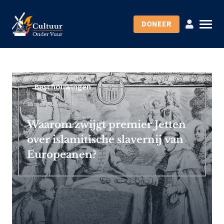
DONEER
Beschouwingen
15 mei 2026
Waarom zwijgt premier Jetten
over islamitische slavernij van
Europeanen?