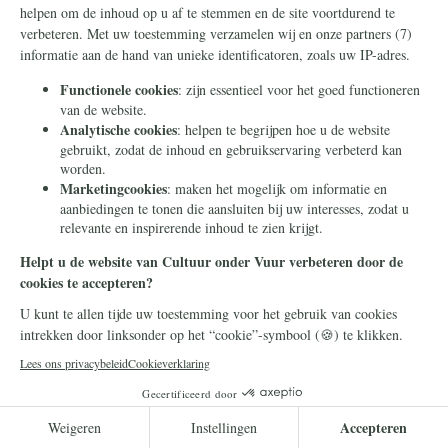
Geopolitiek
10 juli 2026
Deze mannen werd een baan
in Rusland beloofd. Ze
werden wakker aan het front
in Oekraïne
Rusland werft geen buitenlandse strijders
voor zijn oorlog in Oekraïne door de waarheid