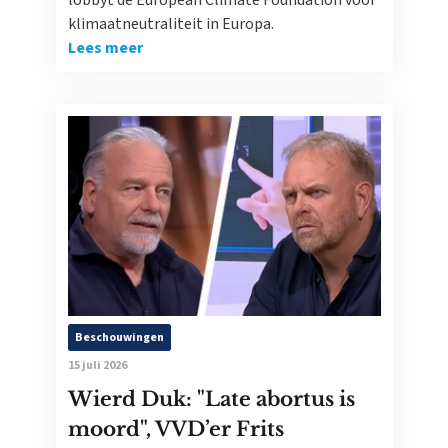
lobbyt de European Climate Foundation voor
klimaatneutraliteit in Europa.
Lees meer
Beschouwingen
15 juli 2026
Wierd Duk: "Late abortus is
moord", VVD’er Frits