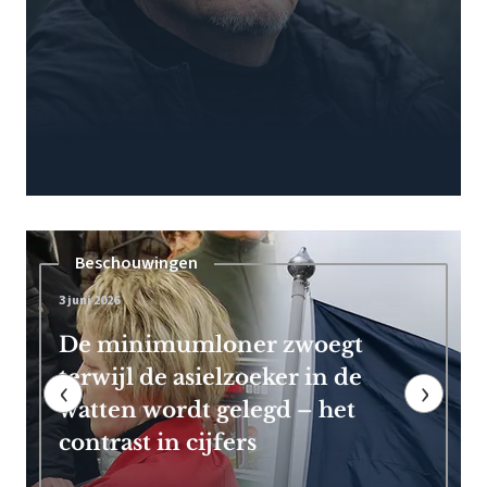
Pensioen
7 mei 2026
Frans Timmermans kan vroeg
met pensioen dankzij royale
‹
›
EU-uitkering