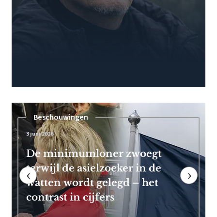
Pensioen
7 mei 2026
Frans Timmermans kan vroeg
met pensioen dankzij royale
‹
›
EU-uitkering