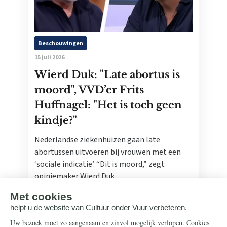
Beschouwingen
15 juli 2026
Wierd Duk: "Late abortus is
moord", VVD’er Frits
Huffnagel: "Het is toch geen
kindje?"
Nederlandse ziekenhuizen gaan late
abortussen uitvoeren bij vrouwen met een
‘sociale indicatie’. “Dit is moord,” zegt
opiniemaker Wierd Duk.
Lees meer