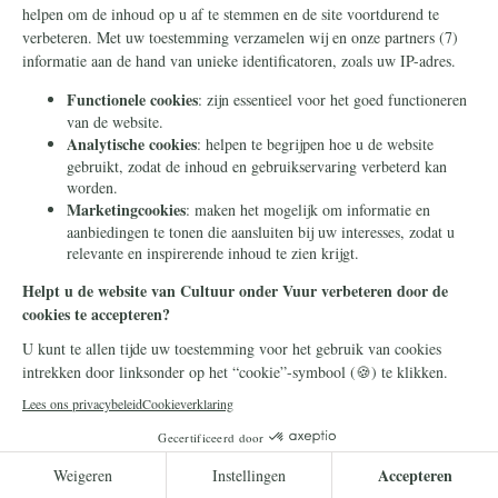
Frans Timmermans
14 juli 2026
Frans Timmermans krijgt
geheel onverdiend een
eretitel als minister van Staat
Frans Timmermans is benoemd tot minister
van Staat. Waar heeft hij dit buitengewone
eerbetoon aan te danken?
Lees meer