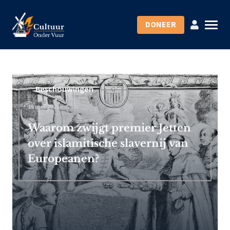
DONEER
Beschouwingen
15 mei 2026
Waarom zwijgt premier Jetten
over islamitische slavernij van
Europeanen?