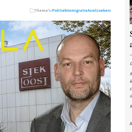
Thema's:
Politiek
Immigratie
Asielzoekers
G
N
k
c
i
M
A