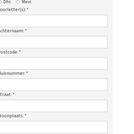
Dhr.
Mevr.
oorletter(s):
*
Achternaam:
*
ostcode:
*
Huisnummer:
*
traat:
*
Woonplaats:
*