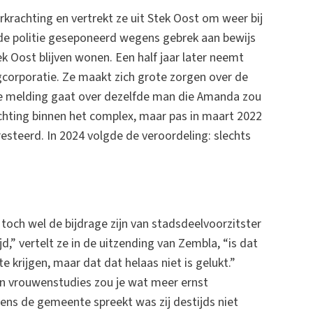
krachting en vertrekt ze uit Stek Oost om weer bij
e politie geseponeerd wegens gebrek aan bewijs
Oost blijven wonen. Een half jaar later neemt
orporatie. Ze maakt zich grote zorgen over de
e melding gaat over dezelfde man die Amanda zou
chting binnen het complex, maar pas in maart 2022
steerd. In 2024 volgde de veroordeling: slechts
toch wel de bijdrage zijn van stadsdeelvoorzitster
ijd,” vertelt ze in de uitzending van Zembla, “is dat
krijgen, maar dat dat helaas niet is gelukt.”
in vrouwenstudies zou je wat meer ernst
ns de gemeente spreekt was zij destijds niet