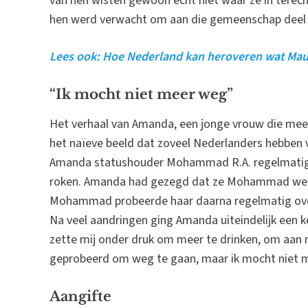
van hen wisten gewoon echt niet waar ze in terech
hen werd verwacht om aan die gemeenschap deel t
Lees ook: Hoe Nederland kan heroveren wat Maur
“Ik mocht niet meer weg”
Het verhaal van Amanda, een jonge vrouw die mee
het naïeve beeld dat zoveel Nederlanders hebben 
Amanda statushouder Mohammad R.A. regelmatig t
roken. Amanda had gezegd dat ze Mohammad wel w
Mohammad probeerde haar daarna regelmatig over
Na veel aandringen ging Amanda uiteindelijk een kee
zette mij onder druk om meer te drinken, om aan m
geprobeerd om weg te gaan, maar ik mocht niet 
Aangifte