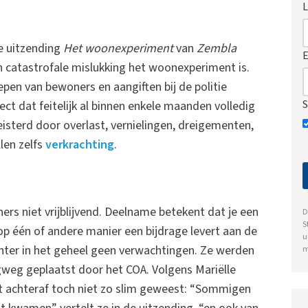
L
de uitzending
Het woonexperiment
van
Zembla
E
een catastrofale mislukking het woonexperiment is.
pen van bewoners en aangiften bij de politie
S
ct dat feitelijk al binnen enkele maanden volledig
sterd door overlast, vernielingen, dreigementen,
len zelfs
verkrachting
.
rs niet vrijblijvend. Deelname betekent dat je een
D
S
op één of andere manier een bijdrage levert aan de
u
ter in het geheel geen verwachtingen. Ze werden
m
weg geplaatst door het COA. Volgens Mariëlle
 achteraf toch niet zo slim geweest: “Sommigen