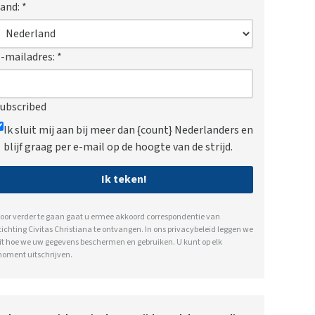
and:
*
-mailadres:
*
ubscribed
Ik sluit mij aan bij meer dan {count} Nederlanders en
blijf graag per e-mail op de hoogte van de strijd.
Ik teken!
oor verder te gaan gaat u ermee akkoord correspondentie van
tichting Civitas Christiana te ontvangen. In ons
privacybeleid
leggen we
it hoe we uw gegevens beschermen en gebruiken. U kunt op elk
oment uitschrijven.