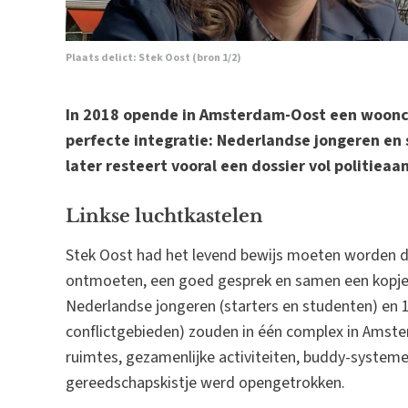
Plaats delict: Stek Oost (bron
1
/
2
)
In 2018 opende in Amsterdam-Oost een woonc
perfecte integratie: Nederlandse jongeren en
later resteert vooral een dossier vol politieaa
Linkse luchtkastelen
Stek Oost had het levend bewijs moeten worden 
ontmoeten, een goed gesprek en samen een kopje 
Nederlandse jongeren (starters en studenten) en 
conflictgebieden) zouden in één complex in Amst
ruimtes, gezamenlijke activiteiten, buddy-systeme
gereedschapskistje werd opengetrokken.