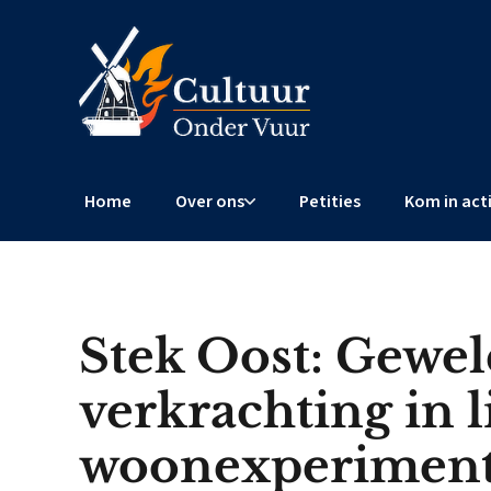
Home
Over ons
Petities
Kom in act
Stek Oost: Gewel
verkrachting in l
woonexperimen