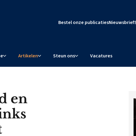
Bestel onze publicaties
Nieuwsbrief
ie
Artikelen
Steun ons
Vacatures
d en
inks
t