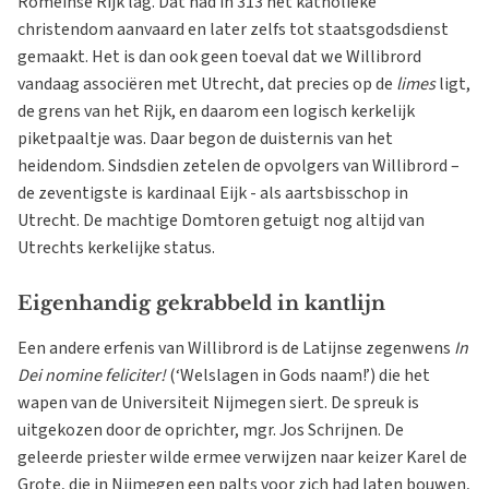
Romeinse Rijk lag. Dat had in 313 het katholieke
christendom aanvaard en later zelfs tot staatsgodsdienst
gemaakt. Het is dan ook geen toeval dat we Willibrord
vandaag associëren met Utrecht, dat precies op de
limes
ligt,
de grens van het Rijk, en daarom een logisch kerkelijk
piketpaaltje was. Daar begon de duisternis van het
heidendom. Sindsdien zetelen de opvolgers van Willibrord –
de zeventigste is kardinaal Eijk - als aartsbisschop in
Utrecht. De machtige Domtoren getuigt nog altijd van
Utrechts kerkelijke status.
Eigenhandig gekrabbeld in kantlijn
Een andere erfenis van Willibrord is de Latijnse zegenwens
In
Dei nomine feliciter!
(‘Welslagen in Gods naam!’) die het
wapen van de Universiteit Nijmegen siert. De spreuk is
uitgekozen door de oprichter, mgr. Jos Schrijnen. De
geleerde priester wilde ermee verwijzen naar keizer Karel de
Grote, die in Nijmegen een palts voor zich had laten bouwen,