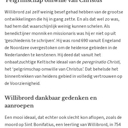
‘Pelgrimschap omwille van Christus’
Willibrord zal zelf weinig besef gehad hebben van de grootse
ontwikkelingen die hij in gang zette. En als dat wel zo was,
had hem dat waarschijnlijk weinig kunnen schelen. Als
benedictijner monnik en missionaris was hij er niet op uit
‘geschiedenis te schrijven’. Hij was rond 690 vanuit Engeland
de Noordzee overgestoken om de heidense gebieden in de
Nederlanden te kerstenen. Hij deed dat vanuit het
onbaatzuchtige Keltische ideaal van de
peregrinatio Christi,
het ‘pelgrimschap omwille van Christus’. Dat behelsde het
binnentrekken van heidens gebied in volledig vertrouwen op
de Voorzienigheid.
Willibrord dankbaar gedenken en
aanroepen
Een mooi ideaal, dat echter ook slecht kon aflopen, zoals de
moord op Sint Bonifatius, een leerling van Willibrord, in 754