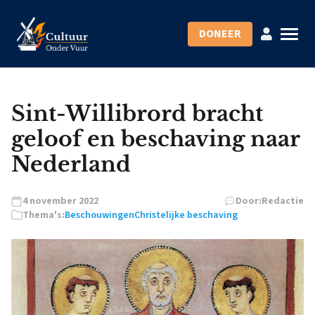
DONEER
Sint-Willibrord bracht
geloof en beschaving naar
Nederland
4 november 2022
Door:
Redactie
Thema's:
Beschouwingen
Christelijke beschaving