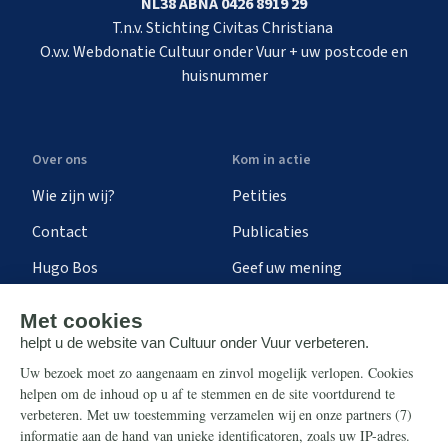
NL38 ABNA 0426 8919 29
T.n.v. Stichting Civitas Christiana
O.v.v. Webdonatie Cultuur onder Vuur + uw postcode en
huisnummer
Over ons
Kom in actie
Wie zijn wij?
Petities
Contact
Publicaties
Hugo Bos
Geef uw mening
Onze successen
Ontvang de nieuwsbrief
Steun ons
Info
Nieuwsbrief
Contact
Eenmalig
Ontvang onze Telegram-