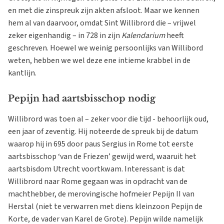
en met die zinspreuk zijn akten afsloot. Maar we kennen
hem al van daarvoor, omdat Sint Willibrord die – vrijwel
zeker eigenhandig – in 728 in zijn
Kalendarium
heeft
geschreven. Hoewel we weinig persoonlijks van Willibord
weten, hebben we wel deze ene intieme krabbel in de
kantlijn.
Pepijn had aartsbisschop nodig
Willibrord was toen al – zeker voor die tijd - behoorlijk oud,
een jaar of zeventig. Hij noteerde de spreuk bij de datum
waarop hij in 695 door paus Sergius in Rome tot eerste
aartsbisschop ‘van de Friezen’ gewijd werd, waaruit het
aartsbisdom Utrecht voortkwam. Interessant is dat
Willibrord naar Rome gegaan was in opdracht van de
machthebber, de merovingische hofmeier Pepijn II van
Herstal (niet te verwarren met diens kleinzoon Pepijn de
Korte, de vader van Karel de Grote). Pepijn wilde namelijk