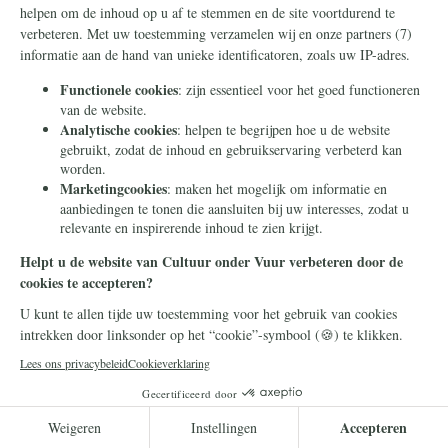
Frans Timmermans
14 juli 2026
Frans Timmermans krijgt
geheel onverdiend een
eretitel als minister van Staat
Frans Timmermans is benoemd tot minister
van Staat. Waar heeft hij dit buitengewone
eerbetoon aan te danken?
Lees meer