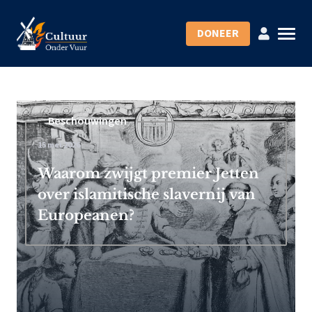
DONEER
Beschouwingen
15 mei 2026
Waarom zwijgt premier Jetten
over islamitische slavernij van
Europeanen?