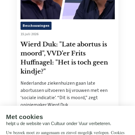
Beschouwingen
15 juli 2026
Wierd Duk: "Late abortus is
moord", VVD’er Frits
Huffnagel: "Het is toch geen
kindje?"
Nederlandse ziekenhuizen gaan late
abortussen uitvoeren bij vrouwen met een
‘sociale indicatie’. “Dit is moord,” zegt
opiniemaker Wierd Duk.
Lees meer