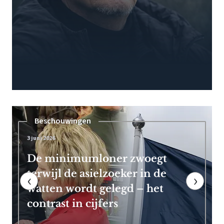
Pensioen
7 mei 2026
Frans Timmermans kan vroeg
met pensioen dankzij royale
‹
›
EU-uitkering